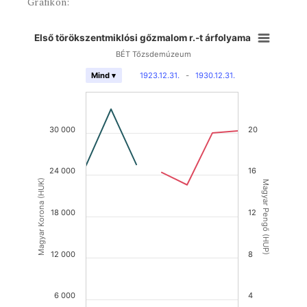
Grafikon:
Első törökszentmiklósi gőzmalom r.-t árfolyama
BÉT Tőzsdemúzeum
1923.12.31.
-
1930.12.31.
Mind ▾
30 000
20
24 000
16
Magyar Korona (HUK)
Magyar Pengő (HUP)
18 000
12
12 000
8
6 000
4