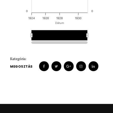
0
0
1924
1926
1928
1930
Dátum
1928
1928
Kategória:
MEGOSZTÁS