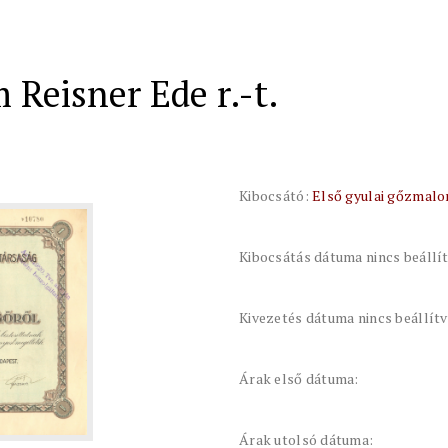
 Reisner Ede r.-t.
Kibocsátó:
Első gyulai gőzmalom
Kibocsátás dátuma nincs beállí
Kivezetés dátuma nincs beállít
Árak első dátuma:
Árak utolsó dátuma: