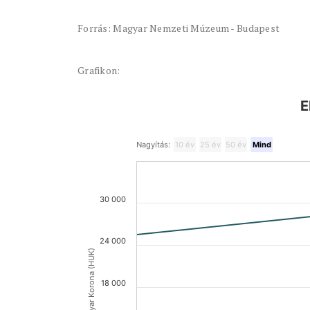
Forrás: Magyar Nemzeti Múzeum - Budapest
Grafikon:
E
Nagyítás:
10 év
25 év
50 év
Mind
30 000
24 000
Magyar Korona (HUK)
18 000