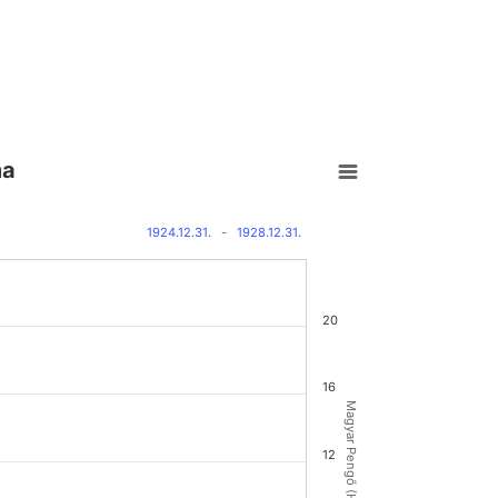
ma
1924.12.31.
-
1928.12.31.
20
16
Magyar Pengő (HUP)
12