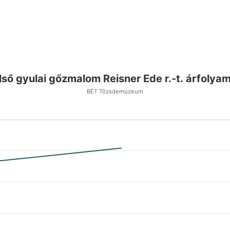
lső gyulai gőzmalom Reisner Ede r.-t. árfolya
BÉT Tőzsdemúzeum