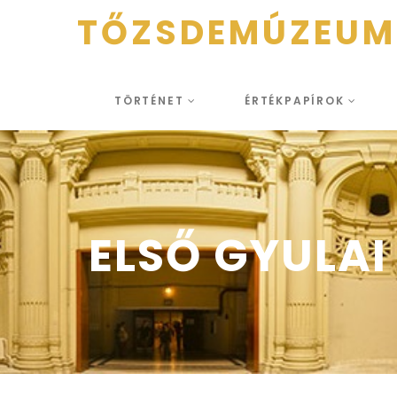
TŐZSDEMÚZEUM
TÖRTÉNET
ÉRTÉKPAPÍROK
ELSŐ GYULAI