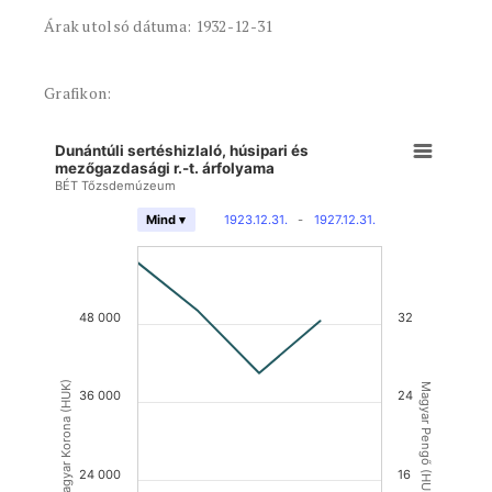
Árak utolsó dátuma: 1932-12-31
Grafikon:
Dunántúli sertéshizlaló, húsipari és
mezőgazdasági r.-t. árfolyama
BÉT Tőzsdemúzeum
1923.12.31.
-
1927.12.31.
Mind ▾
48 000
32
Magyar Korona (HUK)
Magyar Pengő (HUP)
36 000
24
24 000
16