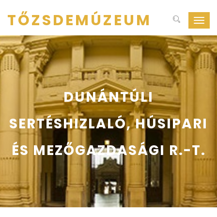
TŐZSDEMÚZEUM
Navig
ki-
be
kapcs
DUNÁNTÚLI
SERTÉSHIZLALÓ, HÚSIPARI
ÉS MEZŐGAZDASÁGI R.-T.