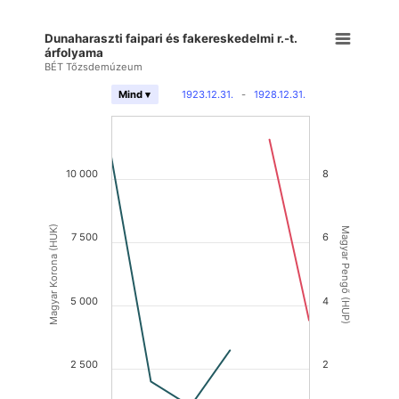
Dunaharaszti faipari és fakereskedelmi r.-t.
árfolyama
BÉT Tőzsdemúzeum
1923.12.31.
-
1928.12.31.
Mind ▾
10 000
8
Magyar Korona (HUK)
Magyar Pengő (HUP)
7 500
6
5 000
4
2 500
2