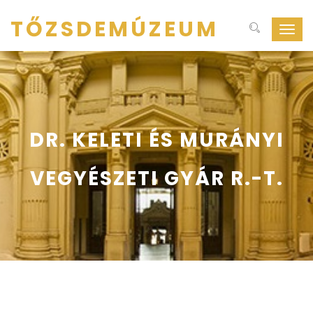
TŐZSDEMÚZEUM
Navig
ki-
be
kapcs
DR. KELETI ÉS MURÁNYI
VEGYÉSZETI GYÁR R.-T.