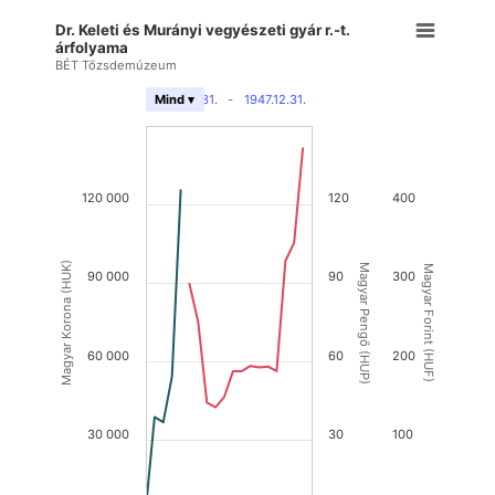
Dr. Keleti és Murányi vegyészeti gyár r.-t.
árfolyama
BÉT Tőzsdemúzeum
1922.12.31.
-
1947.12.31.
Mind ▾
120 000
120
400
Magyar Korona (HUK)
Magyar Pengő (HUP)
Magyar Forint (HUF)
90 000
90
300
60 000
60
200
30 000
30
100