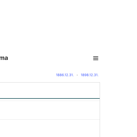
ama
1886.12.31.
-
1898.12.31.