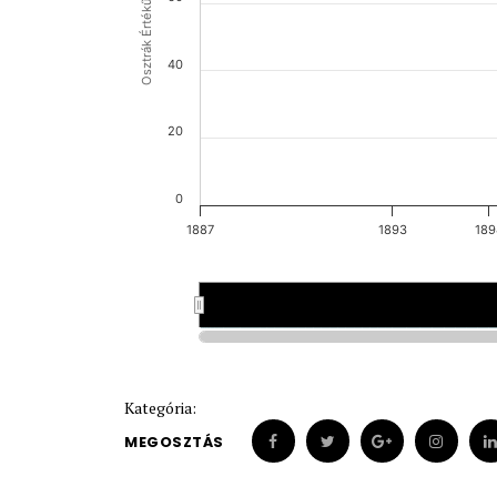
Osztrák Értékű Forint (OEF)
40
20
0
1887
1893
189
1887
1887
1893
1893
Kategória:
MEGOSZTÁS