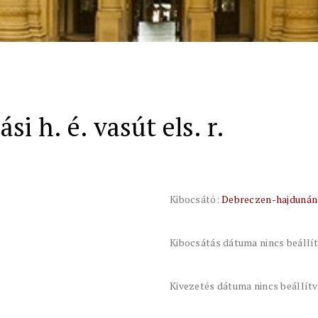
 h. é. vasút els. r.
Kibocsátó:
Debreczen-hajdunáná
Kibocsátás dátuma nincs beállí
Kivezetés dátuma nincs beállít