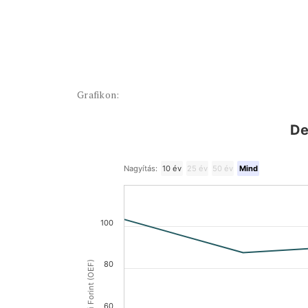
Grafikon:
De
Nagyítás:
10 év
25 év
50 év
Mind
100
80
60