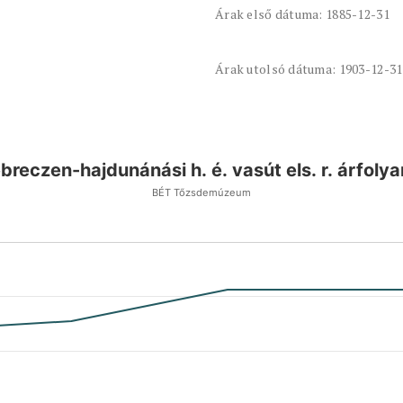
Árak első dátuma: 1885-12-31
Árak utolsó dátuma: 1903-12-31
breczen-hajdunánási h. é. vasút els. r. árfoly
BÉT Tőzsdemúzeum