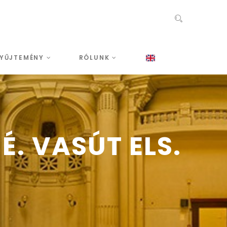
YŰJTEMÉNY
RÓLUNK
. VASÚT ELS.