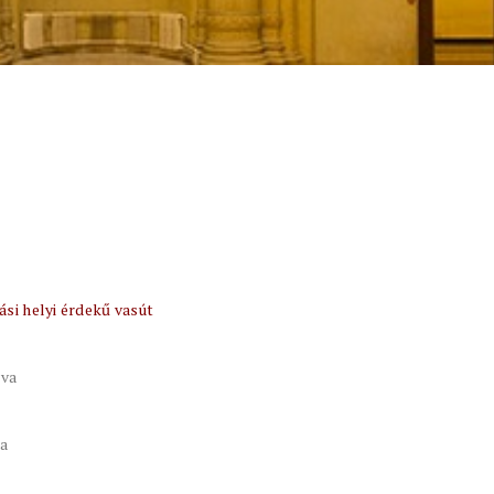
si helyi érdekű vasút
tva
va