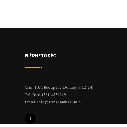
ELÉRHETŐSÉG
Cím: 1074 Budapest, Dohány u. 12-14.
Telefon: +361-4731219
Email:
info@tozsdemuzeum.hu