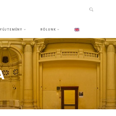
YŰJTEMÉNY
RÓLUNK
A