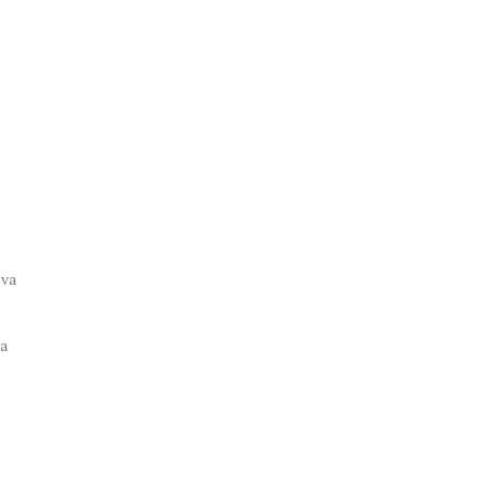
tva
va