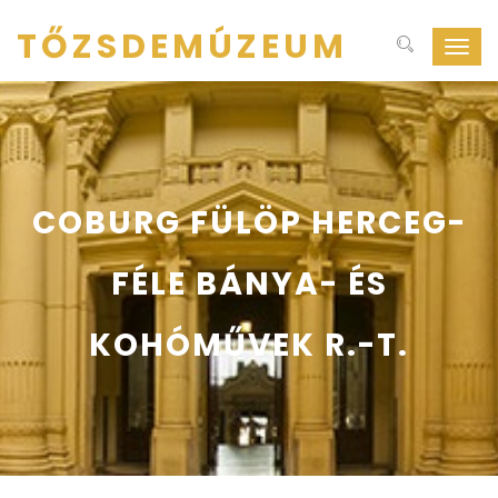
TŐZSDEMÚZEUM
Navig
ki-
be
kapcs
COBURG FÜLÖP HERCEG-
FÉLE BÁNYA- ÉS
KOHÓMŰVEK R.-T.