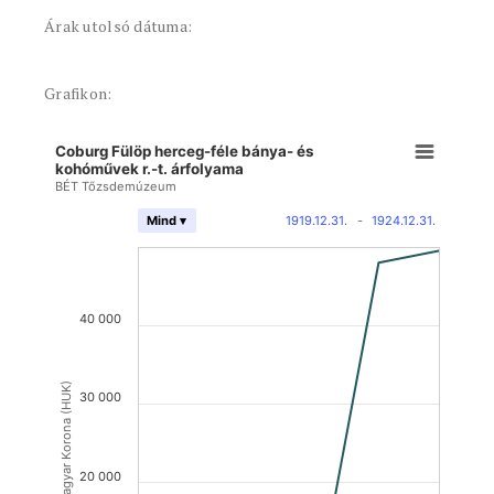
Árak utolsó dátuma:
Grafikon:
Coburg Fülöp herceg-féle bánya- és
kohóművek r.-t. árfolyama
BÉT Tőzsdemúzeum
1919.12.31.
-
1924.12.31.
Mind ▾
40 000
Magyar Korona (HUK)
30 000
20 000