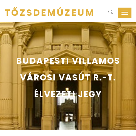
TŐZSDEMÚZEUM
Navig
ki-
be
kapcs
BUDAPESTI VILLAMOS
VÁROSI VASÚT R.-T.
ÉLVEZETI JEGY