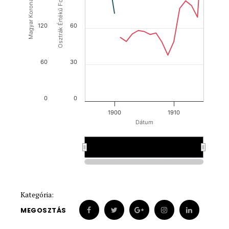
Osztrák Értékű Forint (OEF)
Magyar Korona (HUK)
120
60
60
30
0
0
1900
1910
Dátum
1900
1900
Kategória:
MEGOSZTÁS