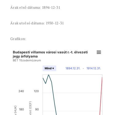
Árak első dátuma: 1894-12-31
Árak utolsó dátuma: 1930-12-31
Grafikon:
Budapesti villamos városi vasút r.-t. élvezeti
jegy árfolyama
BÉT Tőzsdemúzeum
1894.12.31.
-
1914.12.31.
Mind ▾
240
120
180
90