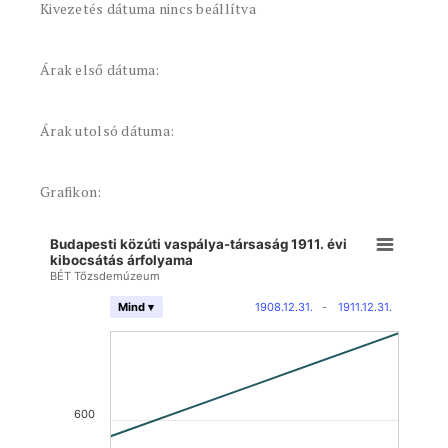
Kivezetés dátuma nincs beállítva
Árak első dátuma:
Árak utolsó dátuma:
Grafikon:
Budapesti közúti vaspálya-társaság 1911. évi
kibocsátás árfolyama
BÉT Tőzsdemúzeum
1908.12.31.
-
1911.12.31.
Mind ▾
600