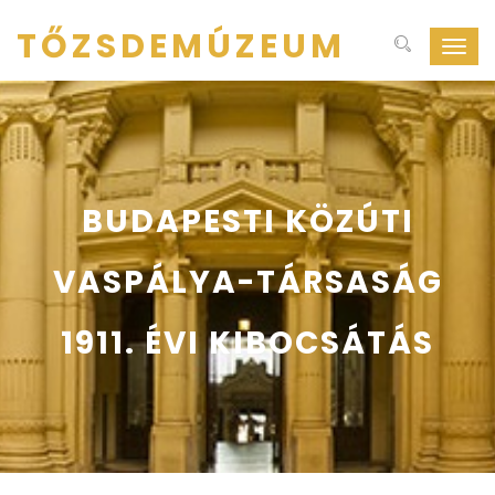
TŐZSDEMÚZEUM
Navig
ki-
be
kapcs
BUDAPESTI KÖZÚTI
VASPÁLYA-TÁRSASÁG
1911. ÉVI KIBOCSÁTÁS