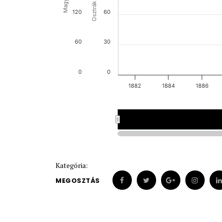
120
60
60
30
0
0
1882
1884
1886
Kategória:
MEGOSZTÁS