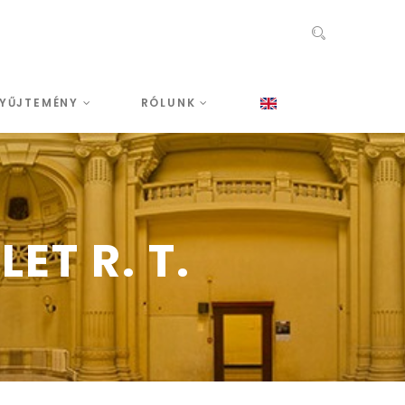
YŰJTEMÉNY
RÓLUNK
ET R. T.