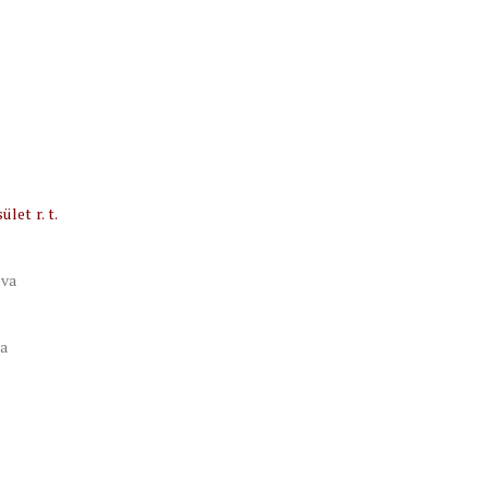
let r. t.
tva
va