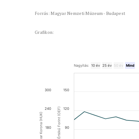
Forrás: Magyar Nemzeti Múzeum - Budapest
Grafikon:
Nagyítás:
10 év
25 év
50 év
Mind
300
150
240
Osztrák Értékű Forint (OEF)
120
Magyar Korona (HUK)
180
90