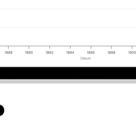
1888
1890
1892
1894
1896
1898
1900
Dátum
1885
1885
1890
1890
1
1