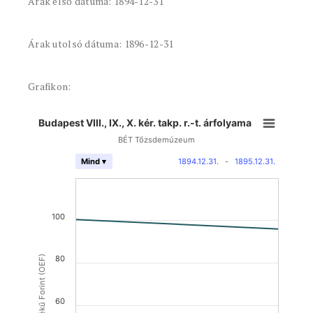
Árak első dátuma: 1894-12-31
Árak utolsó dátuma: 1896-12-31
Grafikon:
Budapest VIII., IX., X. kér. takp. r.-t. árfolyama
BÉT Tőzsdemúzeum
1894.12.31.
-
1895.12.31.
Mind ▾
100
Osztrák Értékű Forint (OEF)
80
60