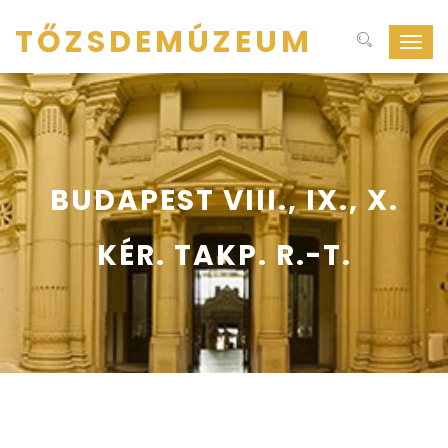
TŐZSDEMÚZEUM
Navig
ki-
be
kapcs
BUDAPEST VIII., IX., X.
KÉR. TAKP. R.-T.