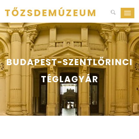
TŐZSDEMÚZEUM
Navig
ki-
be
kapcs
BUDAPEST-SZENTLŐRINCI
TÉGLAGYÁR