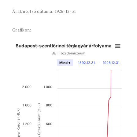
Árak utolsó dátuma: 1926-12-31
Grafikon:
Budapest-szentlőrinci téglagyár árfolyama
BÉT Tőzsdemúzeum
1892.12.31.
-
1926.12.31.
Mind ▾
2 000
1 000
1 600
Osztrák Értékű Forint (OEF)
800
Magyar Korona (HUK)
1 200
600