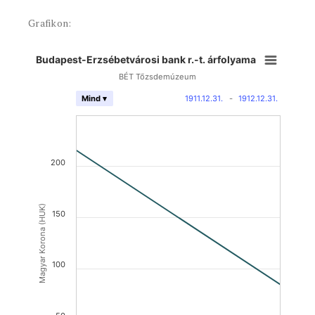
Grafikon:
Budapest-Erzsébetvárosi bank r.-t. árfolyama
BÉT Tőzsdemúzeum
1911.12.31.
-
1912.12.31.
Mind ▾
200
Magyar Korona (HUK)
150
100