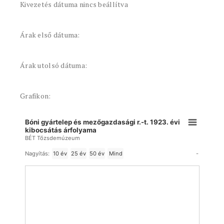
Kivezetés dátuma nincs beállítva
Árak első dátuma:
Árak utolsó dátuma:
Grafikon:
Bóni gyártelep és mezőgazdasági r.-t. 1923. évi
kibocsátás árfolyama
BÉT Tőzsdemúzeum
-
Nagyítás:
10 év
25 év
50 év
Mind