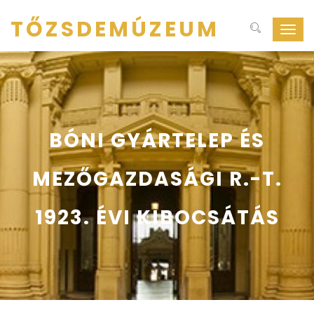
TŐZSDEMÚZEUM
Navig
ki-
be
kapcs
BÓNI GYÁRTELEP ÉS
MEZŐGAZDASÁGI R.-T.
1923. ÉVI KIBOCSÁTÁS