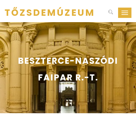
TŐZSDEMÚZEUM
Navig
ki-
be
kapcs
BESZTERCE-NASZÓDI
FAIPAR R.-T.