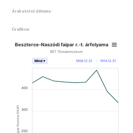
Árak utolsó dátuma:
Grafikon:
Beszterce-Naszódi faipar r.-t. árfolyama
BÉT Tőzsdemúzeum
1906.12.31.
-
1914.12.31.
Mind ▾
400
Magyar Korona (HUK)
300
200