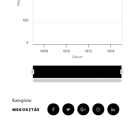
100
0
1908
1910
1912
1914
Dátum
1910
1910
Kategória:
MEGOSZTÁS