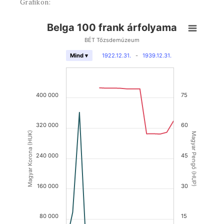
Grafikon:
Belga 100 frank árfolyama
BÉT Tőzsdemúzeum
1922.12.31.
-
1939.12.31.
Mind ▾
400 000
75
320 000
60
Magyar Korona (HUK)
Magyar Pengő (HUP)
240 000
45
160 000
30
80 000
15