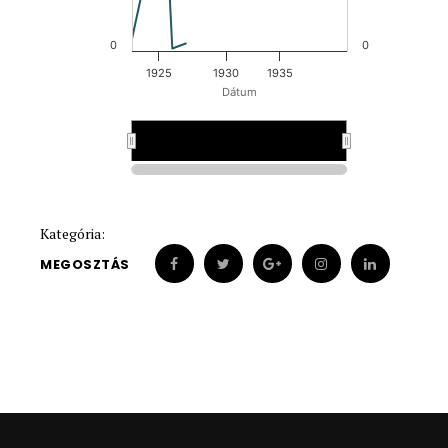
0
0
1925
1930
1935
Dátum
1930
1930
Kategória:
MEGOSZTÁS