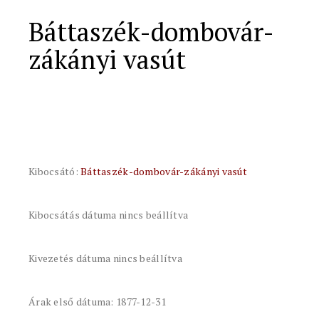
Báttaszék-dombovár-
zákányi vasút
Kibocsátó:
Báttaszék-dombovár-zákányi vasút
Kibocsátás dátuma nincs beállítva
Kivezetés dátuma nincs beállítva
Árak első dátuma: 1877-12-31