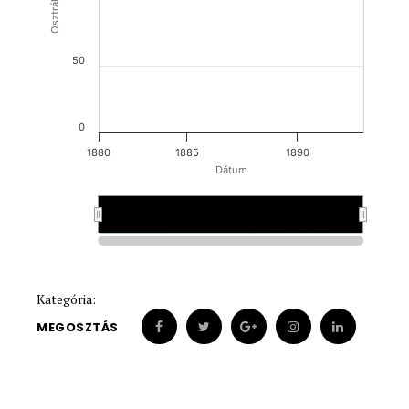
50
0
1880
1885
1890
Dátum
1880
1880
1890
1890
Kategória:
MEGOSZTÁS