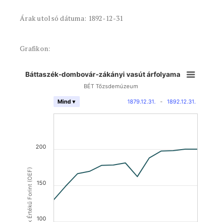
Árak utolsó dátuma: 1892-12-31
Grafikon:
Báttaszék-dombovár-zákányi vasút árfolyama
BÉT Tőzsdemúzeum
1879.12.31.
-
1892.12.31.
Mind ▾
200
Osztrák Értékű Forint (OEF)
150
100