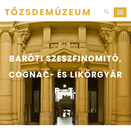
TŐZSDEMÚZEUM
Navig
ki-
be
kapcs
BARÓTI SZESZFINOMITÓ,
COGNAC- ÉS LIKŐRGYÁR
R.-T.