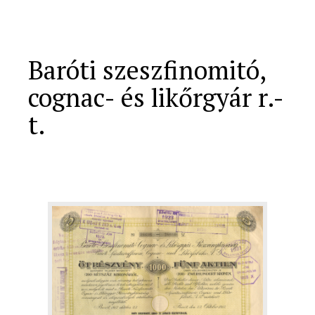
Baróti szeszfinomitó,
cognac- és likőrgyár r.-
t.