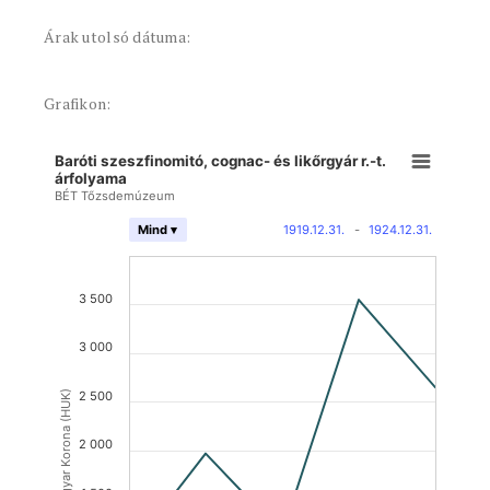
Árak utolsó dátuma:
Grafikon:
Baróti szeszfinomitó, cognac- és likőrgyár r.-t.
árfolyama
BÉT Tőzsdemúzeum
1919.12.31.
-
1924.12.31.
Mind ▾
3 500
3 000
Magyar Korona (HUK)
2 500
2 000