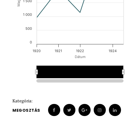
1 500
1 000
500
0
1920
1921
1922
1924
Dátum
1920
1920
1924
1924
Kategória:
MEGOSZTÁS