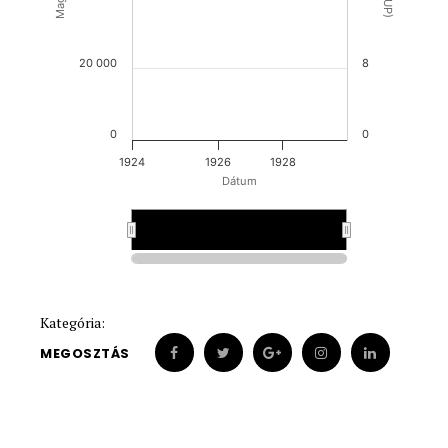
20 000
8
0
0
1924
1926
1928
Dátum
1928
1928
Kategória:
MEGOSZTÁS