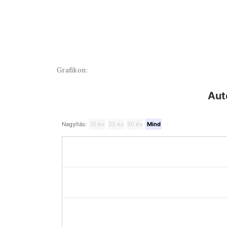
Grafikon:
Aut
Nagyítás:
10 év
25 év
50 év
Mind