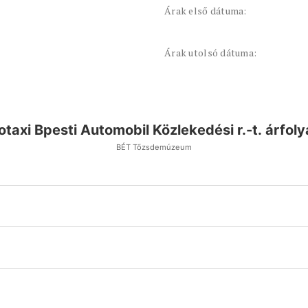
Árak első dátuma:
Árak utolsó dátuma:
otaxi Bpesti Automobil Közlekedési r.-t. árfol
BÉT Tőzsdemúzeum