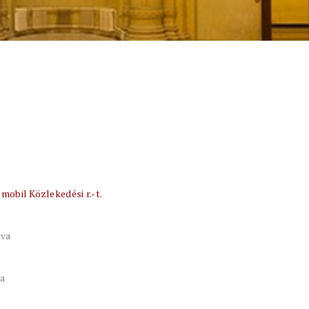
mobil Közlekedési r.-t.
tva
va