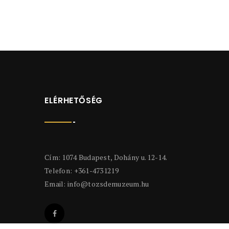
ELÉRHETŐSÉG
Cím: 1074 Budapest, Dohány u. 12-14.
Telefon: +361-4731219
Email:
info@tozsdemuzeum.hu