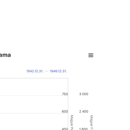
yama
1942.12.31.
-
1946.12.31.
750
3 000
600
2 400
450
1 800