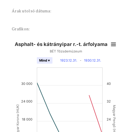
Árak utolsó dátuma:
Grafikon:
Asphalt- és kátrányipar r.-t. árfolyama
BÉT Tőzsdemúzeum
1923.12.31.
-
1930.12.31.
Mind ▾
30 000
40
24 000
32
Magyar Korona (HUK)
Magyar Pengő (HUP)
18 000
24