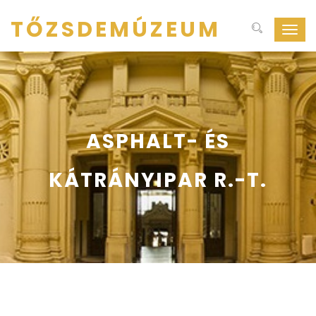
TŐZSDEMÚZEUM
Navig
ki-
be
kapcs
ASPHALT- ÉS
KÁTRÁNYIPAR R.-T.