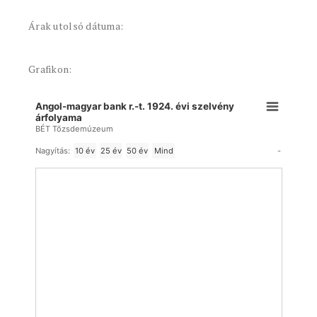
Árak utolsó dátuma:
Grafikon:
Angol-magyar bank r.-t. 1924. évi szelvény
árfolyama
BÉT Tőzsdemúzeum
-
Nagyítás:
10 év
25 év
50 év
Mind