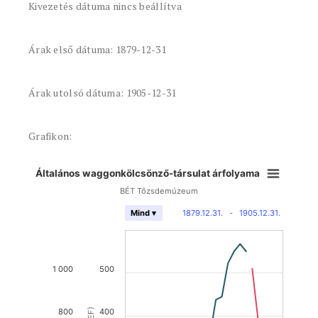
Kivezetés dátuma nincs beállítva
Árak első dátuma: 1879-12-31
Árak utolsó dátuma: 1905-12-31
Grafikon:
Általános waggonkölcsönző-társulat árfolyama
BÉT Tőzsdemúzeum
1879.12.31.
-
1905.12.31.
Mind ▾
1 000
500
800
400