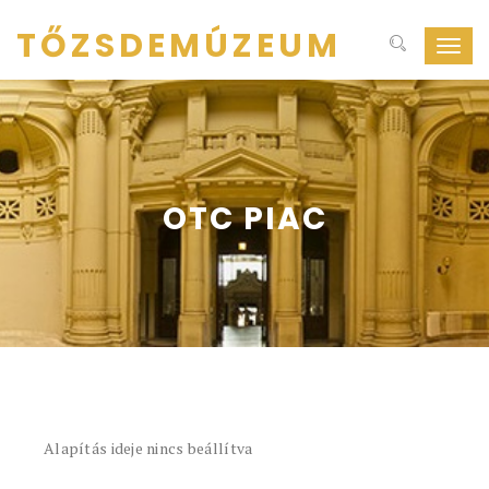
TŐZSDEMÚZEUM
Navig
ki-
be
kapcs
OTC PIAC
Alapítás ideje nincs beállítva