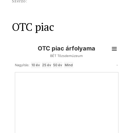
Szerző:
OTC piac
OTC piac árfolyama
BÉT Tőzsdemúzeum
-
Nagyítás:
10 év
25 év
50 év
Mind