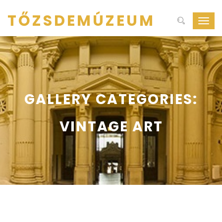
TŐZSDEMÚZEUM
Navig
ki-
be
kapcs
GALLERY CATEGORIES:
VINTAGE ART