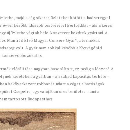
zletbe, majd a cég sikeres üzleteket kötött a hadsereggel
 évvel később idősebb testvérével Bertolddal – aki sikeres
gy új üzletbe vágtak bele, konzervet kezdtek gyártani. A
d és Manfréd Első Magyar Conserv Gyár”, a termékük
hadsereg volt. A gyár nem sokkal később a Közvágóhíd
a konzervdobozokat is.
mék előállítása nagyban hasonlított, ez pedig a lőszeré. A
elynek keretében a gyárban – a szabad kapacitás terhére –
90-ben bekövetkezett robbanás miatt a céget a hatóságok
epüket Csepelre, egy valójában üres területre – ami a
 nem tartozott Budapesthez.