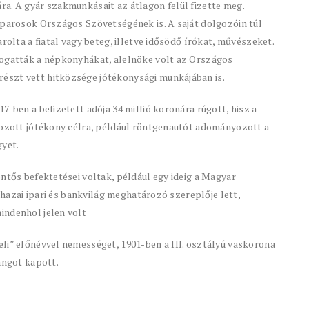
a. A gyár szakmunkásait az átlagon felül fizette meg.
iparosok Országos Szövetségének is. A saját dolgozóin túl
rolta a fiatal vagy beteg, illetve idősödő írókat, művészeket.
mogatták a népkonyhákat, alelnöke volt az Országos
észt vett hitközsége jótékonysági munkájában is.
7-ben a befizetett adója 34 millió koronára rúgott, hisz a
akozott jótékony célra, például röntgenautót adományozott a
gyet.
ntős befektetései voltak, például egy ideig a Magyar
a hazai ipari és bankvilág meghatározó szereplője lett,
indenhol jelen volt
li” előnévvel nemességet, 1901-ben a III. osztályú vaskorona
angot kapott.