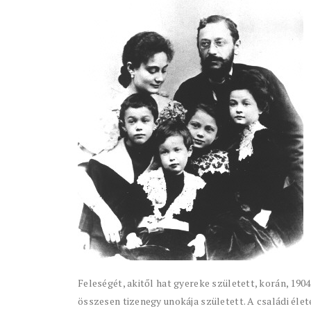
Feleségét, akitől hat gyereke született, korán, 19
összesen tizenegy unokája született. A családi éle