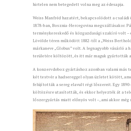
hirtelen nem betegedett volna meg az édesapja.
Weiss Manfréd hazatért, bekapcsolódott a családi ü
1878-ban, Bosznia-Hercegovina megszállásakor. Pár
terménykereskedő és közgazdasági szakíró volt – e
Lövölde téren működött 1882-től a „Weiss Berthol
márkaneve „Globus” volt. A legnagyobb vásárló a 
területére költözött, és itt már maguk gyártották 
A konzervdoboz gyártáshoz azonban valami más ter
két testvér a hadsereggel olyan üzletet kötött, am
felújították a sereg elavult régi lőszereit. Egy 18
költözésre utasították, és ekkor helyezték át a tel
lőszergyártás miatt előnyös volt –, ami akkor még