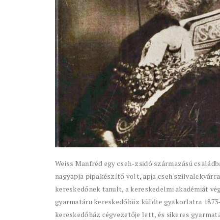
Weiss Manfréd egy cseh-zsidó származású családban
nagyapja pipakészítő volt, apja cseh szilvalekvárr
kereskedőnek tanult, a kereskedelmi akadémiát vége
gyarmatáru kereskedőhöz küldte gyakorlatra 1873-
kereskedőház cégvezetője lett, és sikeres gyarma