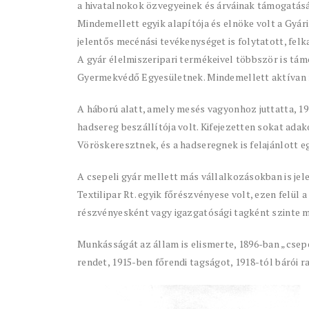
a hivatalnokok özvegyeinek és árváinak támogatásár
Mindemellett egyik alapítója és elnöke volt a Gyár
jelentős mecénási tevékenységet is folytatott, felka
A gyár élelmiszeripari termékeivel többször is tá
Gyermekvédő Egyesületnek. Mindemellett aktívan r
A háború alatt, amely mesés vagyonhoz juttatta, 191
hadsereg beszállítója volt. Kifejezetten sokat ad
Vöröskeresztnek, és a hadseregnek is felajánlott e
A csepeli gyár mellett más vállalkozásokban is jele
Textilipar Rt. egyik főrészvényese volt, ezen felül 
részvényesként vagy igazgatósági tagként szinte m
Munkásságát az állam is elismerte, 1896-ban „csepe
rendet, 1915-ben főrendi tagságot, 1918-tól bárói r