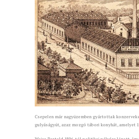
Csepelen már nagyüzemben gyártottak konzerveket é
gulyáságyút, azaz mozgó tábori konyhát, amelyet 1
Weiss Bertold 1896-tól politikai pályára lépett, így