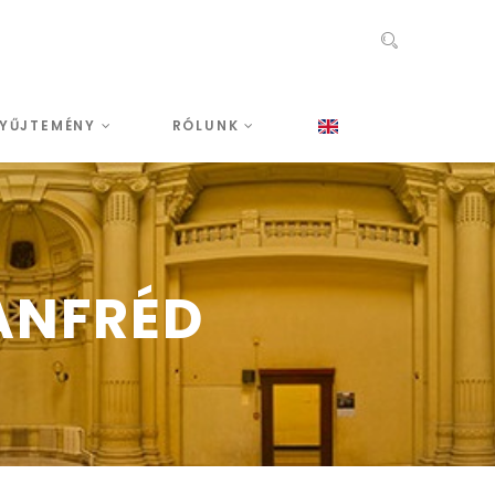
YŰJTEMÉNY
RÓLUNK
ANFRÉD