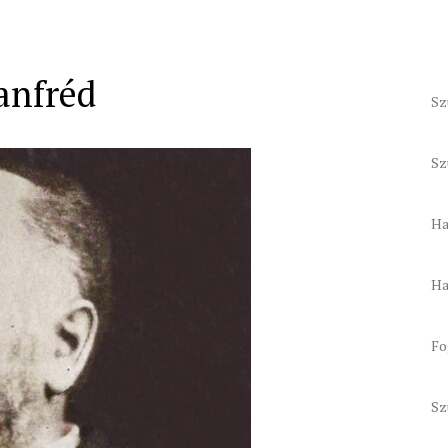
anfréd
Sz
Sz
Ha
Ha
Fo
Sz