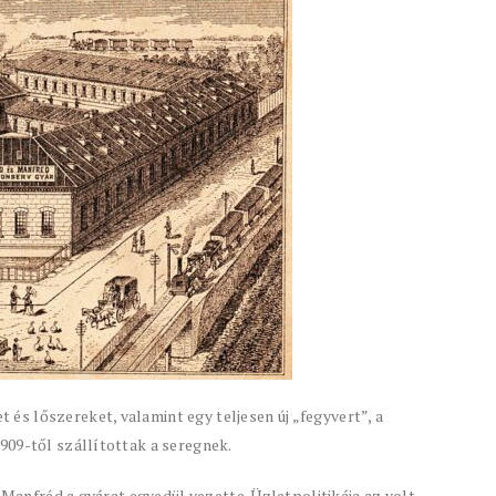
s lőszereket, valamint egy teljesen új „fegyvert”, a
909-től szállítottak a seregnek.
 Manfréd a gyárat egyedül vezette. Üzletpolitikája az volt,