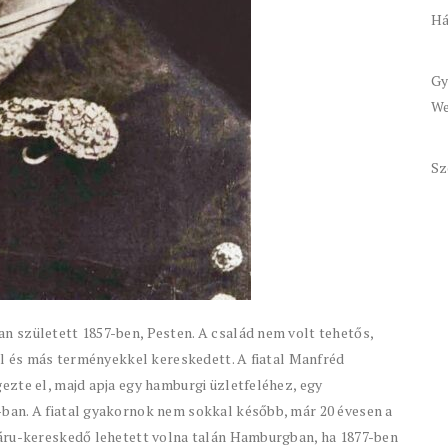
Há
Gy
We
Sz
 született 1857-ben, Pesten. A család nem volt tehetős,
al és más terményekkel kereskedett. A fiatal Manfréd
zte el, majd apja egy hamburgi üzletfeléhez, egy
ban. A fiatal gyakornok nem sokkal később, már 20 évesen a
táru-kereskedő lehetett volna talán Hamburgban, ha 1877-ben