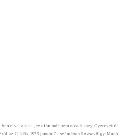
04-ben elvesztette, ez után már nem nősült meg. Gyerekeitől
téről az Uj Idők 1923. január 7-i számában Rózsavölgyi Manó