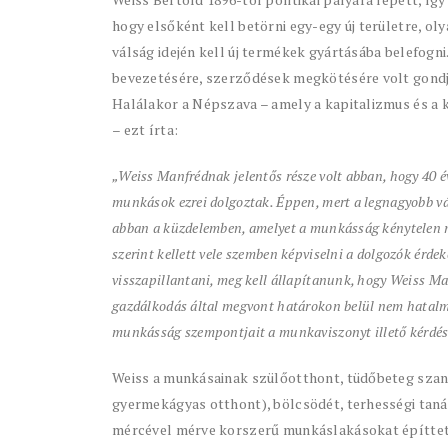
hogy elsőként kell betörni egy-egy új területre, o
válság idején kell új termékek gyártásába belefogn
bevezetésére, szerződések megkötésére volt gondja.
Halálakor a Népszava – amely a kapitalizmus és a 
– ezt írta:
„Weiss Manfrédnak jelentős része volt abban, hogy 40 é
munkások ezrei dolgoztak. Éppen, mert a legnagyobb váll
abban a küzdelemben, amelyet a munkásság kénytelen m
szerint kellett vele szemben képviselni a dolgozók érde
visszapillantani, meg kell állapítanunk, hogy Weiss Ma
gazdálkodás által megvont határokon belül nem hatalma
munkásság szempontjait a munkaviszonyt illető kérdé
Weiss a munkásainak szülőotthont, tüdőbeteg szan
gyermekágyas otthont), bölcsödét, terhességi taná
mércével mérve korszerű munkáslakásokat építtetet