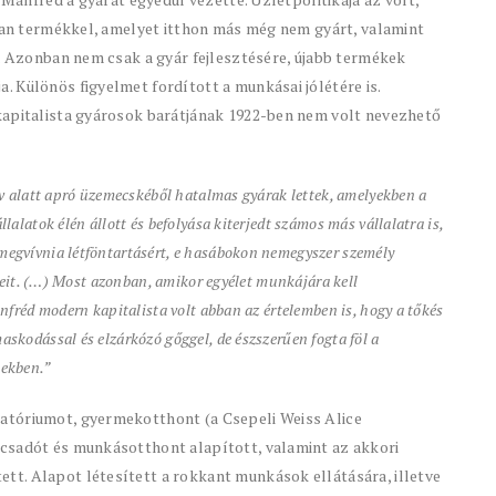
lyan termékkel, amelyet itthon más még nem gyárt, valamint
i. Azonban nem csak a gyár fejlesztésére, újabb termékek
 Különös figyelmet fordított a munkásai jólétére is.
kapitalista gyárosok barátjának 1922-ben nem volt nevezhető
v alatt apró üzemecskéből hatalmas gyárak lettek, amelyekben a
alatok élén állott és befolyása kiterjedt számos más vállalatra is,
egvívnia létföntartásért, e hasábokon nemegyszer személy
keit. (…) Most azonban, amikor egyélet munkájára kell
nfréd modern kapitalista volt abban az értelemben is, hogy a tőkés
skodással és elzárkózó gőggel, de észszerűen fogta föl a
sekben.”
atóriumot, gyermekotthont (a Csepeli Weiss Alice
csadót és munkásotthont alapított, valamint az akkori
t. Alapot létesített a rokkant munkások ellátására, illetve