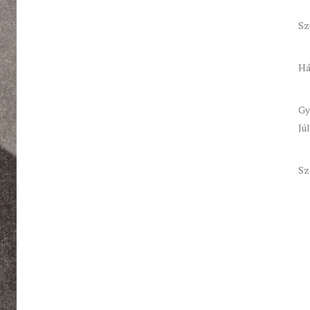
Sz
Há
Gy
Júl
Sz