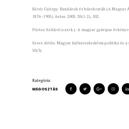
Kövér György: Bankárok és bürokraták (A Magyar Á
1876–1905). Aetas. 2005. 20(1-2), 102.
Pártos Szilárd (szerk.): A magyar gyáripar évkönyve
Seres Attila: Magyar külkereskedelmi politika és a 
50(3).
Kategória:
MEGOSZTÁS