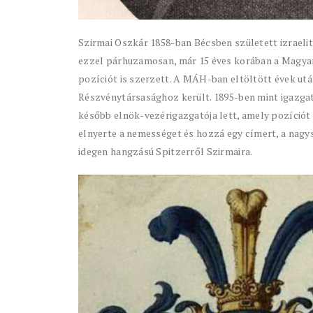
Szirmai Oszkár 1858-ban Bécsben született izraeli
ezzel párhuzamosan, már 15 éves korában a Magyar
pozíciót is szerzett. A MÁH-ban eltöltött évek ut
Részvénytársasághoz került. 1895-ben mint igazgat
később elnök-vezérigazgatója lett, amely pozíciót 
elnyerte a nemességet és hozzá egy címert, a nagy
idegen hangzású Spitzerről Szirmaira.