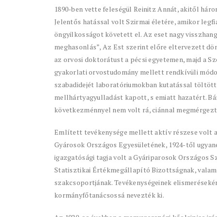
1890-ben vette feleségül Reinitz Annát, akitől háro
Jelentős hatással volt Szirmai életére, amikor legf
öngyilkosságot követett el. Az eset nagy visszhangot
meghasonlás”, Az Est szerint előre eltervezett dön
az orvosi doktorátust a pécsi egyetemen, majd a Sz
gyakorlati orvostudomány mellett rendkívüli módon
szabadidejét laboratóriumokban kutatással töltötte
mellhártyagyulladást kapott, s emiatt hazatért. Bá
következménnyel nem volt rá, ciánnal megmérgezt
Említett tevékenysége mellett aktív részese volt 
Gyárosok Országos Egyesületének, 1924-től ugyane
igazgatósági tagja volt a Gyáriparosok Országos S
Statisztikai Értékmegállapító Bizottságnak, valam
szakcsoportjának. Tevékenységeinek elismerésekén
kormányfőtanácsossá nevezték ki.