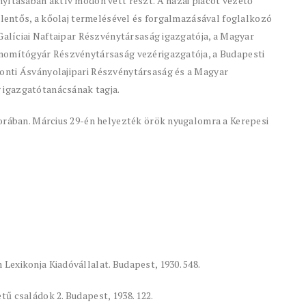
nyításában aktív módon vett részt. A hazai piacot vezető
jelentős, a kőolaj termelésével és forgalmazásával foglalkozó
 Galíciai Naftaipar Részvénytársaság igazgatója, a Magyar
inomítógyár Részvénytársaság vezérigazgatója, a Budapesti
onti Ásványolajipari Részvénytársaság és a Magyar
 igazgatótanácsának tagja.
korában. Március 29-én helyezték örök nyugalomra a Kerepesi
exikonja Kiadóvállalat. Budapest, 1930. 548.
ű családok 2. Budapest, 1938. 122.