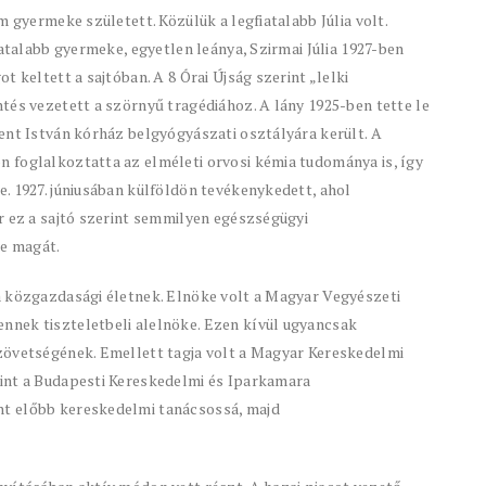
m gyermeke született. Közülük a legfiatalabb Júlia volt.
iatalabb gyermeke, egyetlen leánya, Szirmai Júlia 1927-ben
 keltett a sajtóban. A 8 Órai Újság szerint „lelki
tés vezetett a szörnyű tragédiához. A lány 1925-ben tette le
ent István kórház belgyógyászati osztályára került. A
 foglalkoztatta az elméleti orvosi kémia tudománya is, így
. 1927. júniusában külföldön tevékenykedett, ahol
r ez a sajtó szerint semmilyen egészségügyi
e magát.
a közgazdasági életnek. Elnöke volt a Magyar Vegyészeti
nnek tiszteletbeli alelnöke. Ezen kívül ugyancsak
zövetségének. Emellett tagja volt a Magyar Kereskedelmi
int a Budapesti Kereskedelmi és Iparkamara
t előbb kereskedelmi tanácsossá, majd