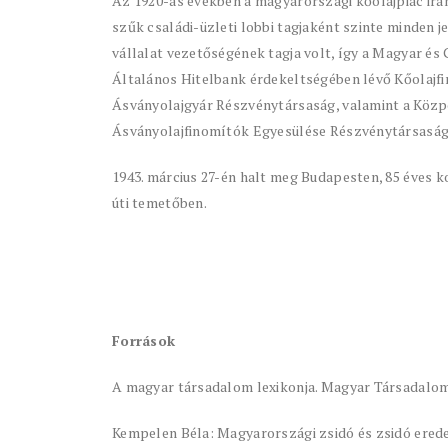
Az 1920-as években a magyarországi kőolajpiac irá
szűk családi-üzleti lobbi tagjaként szinte minden 
vállalat vezetőségének tagja volt, így a Magyar és
Általános Hitelbank érdekeltségében lévő Kőolajf
Ásványolajgyár Részvénytársaság, valamint a Közp
Ásványolajfinomítók Egyesülése Részvénytársaság
1943. március 27-én halt meg Budapesten, 85 éves 
úti temetőben.
Források
A magyar társadalom lexikonja. Magyar Társadalom L
Kempelen Béla: Magyarországi zsidó és zsidó eredet