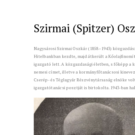
Szirmai (Spitzer) Os
Nagysárosi Szirmai Oszkár (1858–1943) közgazdász
Hitelbankban kezdte, majd átkerült a Kőolajfinomí
igazgató lett. A közgazdasági életben, s főképp a 
nemesi címet, illetve a kormányfőtanácsosi kinevez
Cserép- és Téglagyár Részvénytársaság elnöke volt,
igazgatótanácsi posztját is birtokolta. 1943-ban h