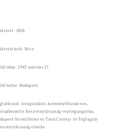
ületett: 1858
ületési hely: Bécs
lál ideje: 1943. március 27.
lál helye: Budapest
glalkozás: közgazdász, kormányfőtanácsos,
olajfinomító Részvénytársaság vezérigazgatója,
dapest-Szentlőrinci és Tatai Cserép- és Téglagyár
szvénytársaság elnöke