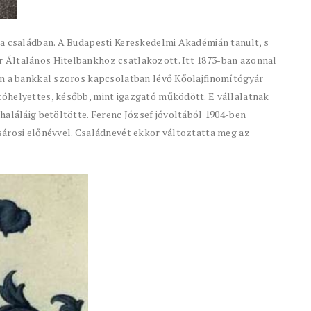
ta családban. A Budapesti Kereskedelmi Akadémián tanult, s
 Általános Hitelbankhoz csatlakozott. Itt 1873-ban azonnal
án a bankkal szoros kapcsolatban lévő Kőolajfinomítógyár
óhelyettes, később, mint igazgató működött. E vállalatnak
haláláig betöltötte. Ferenc József jóvoltából 1904-ben
sárosi előnévvel. Családnevét ekkor változtatta meg az