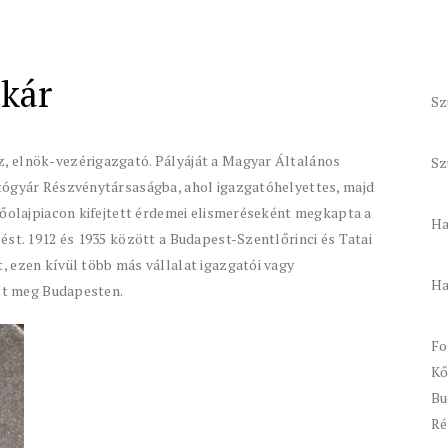
zkár
Sz
, elnök-vezérigazgató. Pályáját a Magyar Általános
Sz
tógyár Részvénytársaságba, ahol igazgatóhelyettes, majd
kőolajpiacon kifejtett érdemei elismeréseként megkapta a
Ha
ést. 1912 és 1935 között a Budapest-Szentlőrinci és Tatai
 ezen kívül több más vállalat igazgatói vagy
Ha
alt meg Budapesten.
Fo
Kő
Bu
Ré