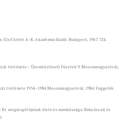
. Első kötet A–K. Akadémiai Kiadó. Budapest, 1967. 724.
gyár története – Üzemtörténeti Füzetek 9. Mosonmagyaróvár,
ár története 1934–1984 Mosonmagyaróvár, 1984. Függelék.
rc Rt. megalapítójának élete és munkássága. Bányászati és
0.