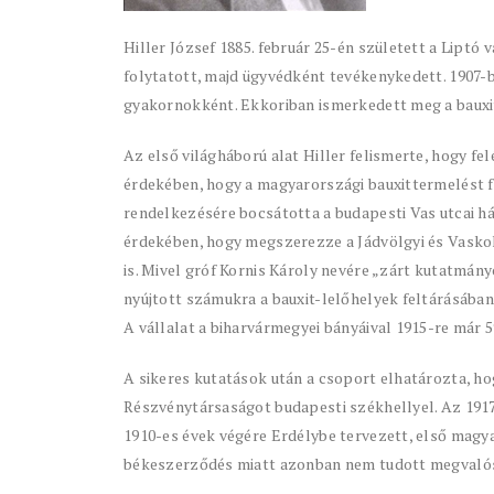
Hiller József 1885. február 25-én született a Lipt
folytatott, majd ügyvédként tevékenykedett. 1907-
gyakornokként. Ekkoriban ismerkedett meg a bauxit
Az első világháború alat Hiller felismerte, hogy fe
érdekében, hogy a magyarországi bauxittermelést f
rendelkezésére bocsátotta a budapesti Vas utcai h
érdekében, hogy megszerezze a Jádvölgyi és Vasko
is. Mivel gróf Kornis Károly nevére „zárt kutatmány
nyújtott számukra a bauxit-lelőhelyek feltárásában
A vállalat a biharvármegyei bányáival 1915-re már 5
A sikeres kutatások után a csoport elhatározta, h
Részvénytársaságot budapesti székhellyel. Az 1917. 
1910-es évek végére Erdélybe tervezett, első magy
békeszerződés miatt azonban nem tudott megvalós