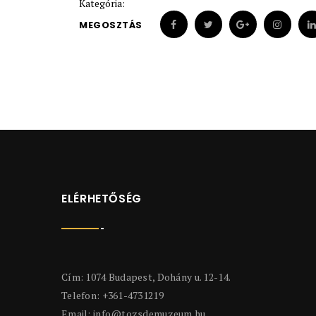
Kategória:
MEGOSZTÁS
ELÉRHETŐSÉG
Cím: 1074 Budapest, Dohány u. 12-14.
Telefon: +361-4731219
Email:
info@tozsdemuzeum.hu