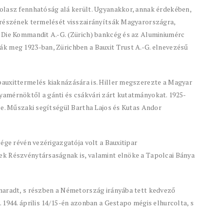
olasz fennhatóság alá került. Ugyanakkor, annak érdekében,
 részének termelését visszairányítsák Magyarországra,
 Die Kommandit A.-G. (Zürich) bankcég és az Aluminiumérc
k meg 1923-ban, Zürichben a Bauxit Trust A.-G. elnevezésű
auxittermelés kiaknázására is. Hiller megszerezte a Magyar
amérnöktől a gánti és csákvári zárt kutatmányokat. 1925-
se. Műszaki segítségül Bartha Lajos és Kutas Andor
ége révén vezérigazgatója volt a Bauxitipar
ek Részvénytársaságnak is, valamint elnöke a Tapolcai Bánya
maradt, s részben a Németország irányába tett kedvező
 1944. április 14/15-én azonban a Gestapo mégis elhurcolta, s