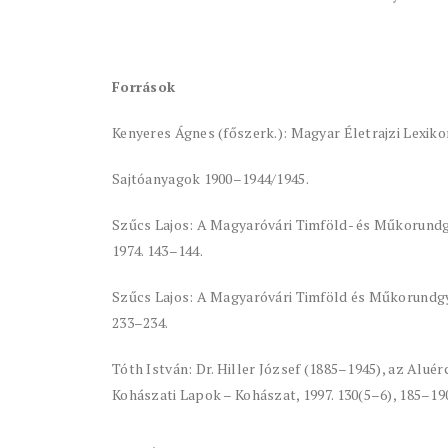
Források
Kenyeres Ágnes (főszerk.): Magyar Életrajzi Lexikon
Sajtóanyagok 1900–1944/1945.
Szűcs Lajos: A Magyaróvári Timföld- és Műkorund
1974. 143–144.
Szűcs Lajos: A Magyaróvári Timföld és Műkorundgy
233–234.
Tóth István: Dr. Hiller József (1885–1945), az Alué
Kohászati Lapok – Kohászat, 1997. 130(5–6), 185–19