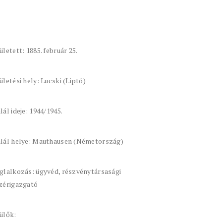
ületett: 1885. február 25.
ületési hely: Lucski (Liptó)
lál ideje: 1944/1945.
lál helye: Mauthausen (Németország)
glalkozás: ügyvéd, részvénytársasági
zérigazgató
ülők: