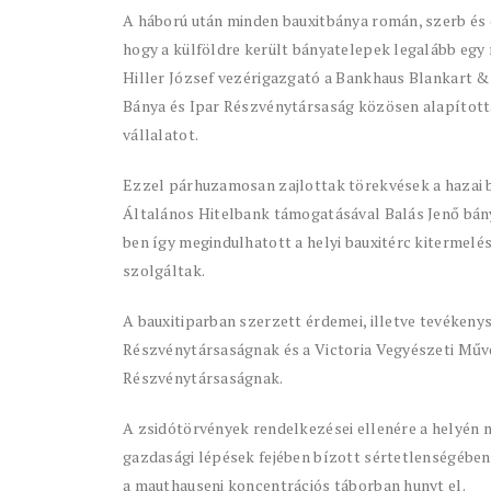
A háború után minden bauxitbánya román, szerb és 
hogy a külföldre került bányatelepek legalább egy
Hiller József vezérigazgató a Bankhaus Blankart &
Bánya és Ipar Részvénytársaság közösen alapítottá
vállalatot.
Ezzel párhuzamosan zajlottak törekvések a hazai b
Általános Hitelbank támogatásával Balás Jenő bány
ben így megindulhatott a helyi bauxitérc kitermelé
szolgáltak.
A bauxitiparban szerzett érdemei, illetve tevékenys
Részvénytársaságnak és a Victoria Vegyészeti Műv
Részvénytársaságnak.
A zsidótörvények rendelkezései ellenére a helyén 
gazdasági lépések fejében bízott sértetlenségében.
a mauthauseni koncentrációs táborban hunyt el.