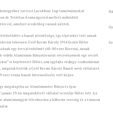
ó vármegyéhez tartozó Lucskiban. Jogi tanulmányokat
Há
ben dr. Tetétlen Ármin ügyvéd mellett működött
érccel, amelyet eredetileg vasnak néztek.
Gy
lértékelődött a bauxit jelentősége, így lépéseket tett annak
okozni lehessen. Gróf Kornis Károly 1914 őszén Hiller
Sz
ázának egy éves jövedelmét (60–80 ezer Korona), annak
h-vidéki Alumínium Bányatársulat részvényeinek egy részét
okat” is bejelentett Hiller, ami egyfajta védjegy-szabadalmat
, megalakították a Gróf Kornis Károly Bauxit nevű vállalatot.
9 ezer tonna bauxit kitermelésére volt képes.
ogy megalapítja az Alumíniumérc Bánya és Ipar
január 29-én megalakított vállalat vezetője Hiller lett. Az
ar alumíniumgyár létrehozása a háborús vereség és a trianoni
ulni.