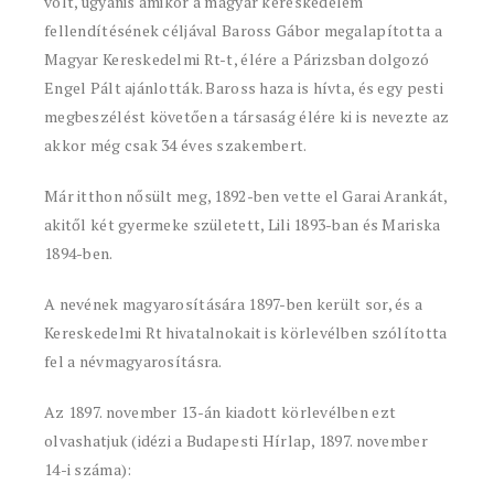
volt, ugyanis amikor a magyar kereskedelem
fellendítésének céljával Baross Gábor megalapította a
Magyar Kereskedelmi Rt-t, élére a Párizsban dolgozó
Engel Pált ajánlották. Baross haza is hívta, és egy pesti
megbeszélést követően a társaság élére ki is nevezte az
akkor még csak 34 éves szakembert.
Már itthon nősült meg, 1892-ben vette el Garai Arankát,
akitől két gyermeke született, Lili 1893-ban és Mariska
1894-ben.
A nevének magyarosítására 1897-ben került sor, és a
Kereskedelmi Rt hivatalnokait is körlevélben szólította
fel a névmagyarosításra.
Az 1897. november 13-án kiadott körlevélben ezt
olvashatjuk (idézi a Budapesti Hírlap, 1897. november
14-i száma):