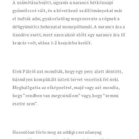
A számítása bejött, ugyanis a narancs hétköznapi
gyümölccsé vált, és a következő szállítmányokat már
el tudták adni, gyakorlatilag megszerezte a cégnek a
déligyümölcs behozatal monopóliumát. A narancs ára a
tizedére esett, mert ezen akció előtt egy narancs ára 10
krajcár volt, utána 1-2 krajcárba került.
Elek Pálról azt mondták, hogy egy perc alatt döntött,
bármilyen komplikált üzleti tervet vezettek fel neki.
Meghallgatta az elképzelést, majd vagy azt mondta,
hogy “rendben van megcsinálom” vagy, hogy ”semmi
esetre sem”.
Hasonlóan törte meg az addigi cserzőanyag