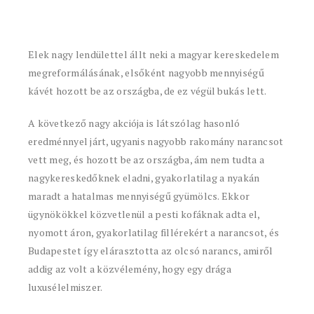
Elek nagy lendülettel állt neki a magyar kereskedelem
megreformálásának, elsőként nagyobb mennyiségű
kávét hozott be az országba, de ez végül bukás lett.
A következő nagy akciója is látszólag hasonló
eredménnyel járt, ugyanis nagyobb rakomány narancsot
vett meg, és hozott be az országba, ám nem tudta a
nagykereskedőknek eladni, gyakorlatilag a nyakán
maradt a hatalmas mennyiségű gyümölcs. Ekkor
ügynökökkel közvetlenül a pesti kofáknak adta el,
nyomott áron, gyakorlatilag fillérekért a narancsot, és
Budapestet így elárasztotta az olcsó narancs, amiről
addig az volt a közvélemény, hogy egy drága
luxusélelmiszer.