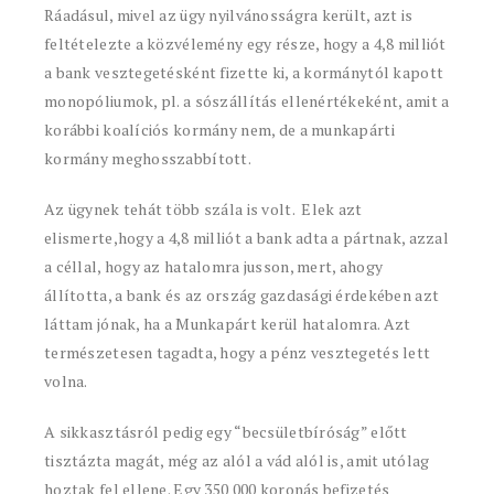
Ráadásul, mivel az ügy nyilvánosságra került, azt is
feltételezte a közvélemény egy része, hogy a 4,8 milliót
a bank vesztegetésként fizette ki, a kormánytól kapott
monopóliumok, pl. a sószállítás ellenértékeként, amit a
korábbi koalíciós kormány nem, de a munkapárti
kormány meghosszabbított.
Az ügynek tehát több szála is volt. Elek azt
elismerte,hogy a 4,8 milliót a bank adta a pártnak, azzal
a céllal, hogy az hatalomra jusson, mert, ahogy
állította, a bank és az ország gazdasági érdekében azt
láttam jónak, ha a Munkapárt kerül hatalomra. Azt
természetesen tagadta, hogy a pénz vesztegetés lett
volna.
A sikkasztásról pedig egy “becsületbíróság” előtt
tisztázta magát, még az alól a vád alól is, amit utólag
hoztak fel ellene. Egy 350 000 koronás befizetés