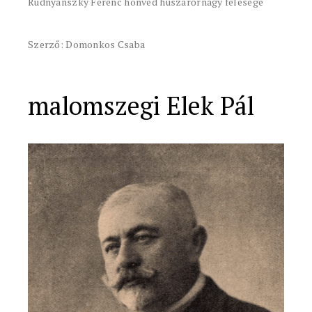
Rudnyánszky Ferenc honvéd huszárőrnagy felesége
Szerző: Domonkos Csaba
malomszegi Elek Pál