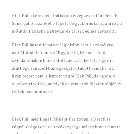
Elek Pál a kereskedelmi iskola elvégzése után Fleischl
Samu gabonaüzletébe lépett be gyakornoknak, ám rövid
idő után Párizsba a Dreyfus és társa céghez távozott.
Elek Pál hasonlíthatott leginkább arra a személyre,
akit Molnár Ferenc az “Egy, kettő, három” című
színdarabjában bemutatott, azaz ha kellett, egy óra
alatt egy senkiből bankigazgatót tudott csinálni. Ha
ilyen tettet nem is hajtott végre Elek Pál, de hasonló
manőverei voltak, amelyek a színdarab főszereplőjéhez
tették hasonlatossá.
Elek Pál, még Engel Pálként Párizsban, a Dreyfuss
cégnél dolgozott, de tevékenysége már itthon is ismert