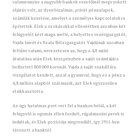
valamennyire a nagyobb bankok vezetőinél megszokott
eljárás volt, az ilyen bizalmas, privát pénzalapok,
számlák kezelése, amelyet a személyes kapcsolatokra
építettek. Elek a szokásokkal ellentétben azonban két
felügyelőt kért maga mellé, a helyettes vezérigazgatót,
Vajda Imrét és Szala Béla igazgatót. Vajdának azonban
feltűnt valami, nevezetesen az, hogy a 4,8 milió
átutalása után Elek készpénzben a saját számlájára
befizetett 800 000 koronát. Vajda a saját szakállára
vizsgálatot kezdett, azzal a gyanúval, hogy ez a pénz a
4,8 milliós alapból származik, azt Elek egyszerűen
elsikkasztotta.
Az ügy hatalmas port vert fel a bankon belül, a két
felügyelő is egymás ellen fordult, rágalmazási perek is
indultak, és Elek pozíciója megrendült, így 1911-ben
távozott a banktól.