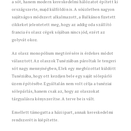
a sót, hanem modern kereskedelmi hálózatot épített ki
országszerte, majd külföldön is. A sóüzletben nagyon
sajátságos módszert alkalmazott, a Balkánon fizetett
cikkeket jelentetett meg, hogy az addig oda szállító
francia és olasz cégek sójában nincs jód, ezért az
golyvát okoz.
Az olasz monopólium megtörésére is érdekes módot
választott. Az olaszok Tunéziában pároltak le tengeri
sót nagy mennyiségben, Elek egy megbízottat küldött
Tunéziába, hogy ott kezdjen bele egy saját sólepárló
üzem építésébe. Egyáltalán nem volt célja a tunéziai
sólepárlás, hanem csak az, hogy az olaszokat
tárgyalásra kényszerítse. A terve be is vált.
Emellett támogatta a házi ipart, annak kereskedelmi
rendszerét is kiépítette.