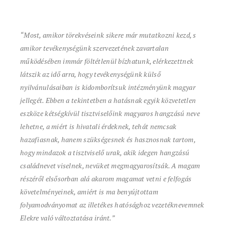
“Most, amikor törekvéseink sikere már mutatkozni kezd, s
amikor tevékenységünk szervezetének zavartalan
működésében immár föltétlenül bízhatunk, elérkezettnek
látszik az idő arra, hogy tevékenységünk külső
nyilvánulásaiban is kidomborítsuk intézményünk magyar
jellegét. Ebben a tekintetben a hatásnak egyik közvetetlen
eszköze kétségkívül tisztviselőink magyaros hangzású neve
lehetne, a miért is hivatali érdeknek, tehát nemcsak
hazafiasnak, hanem szükségesnek és hasznosnak tartom,
hogy mindazok a tisztviselő urak, akik idegen hangzású
családnevet viselnek, nevüket megmagyarosítsák. A magam
részéről elsősorban alá akarom magamat vetni e felfogás
követelményeinek, amiért is ma benyújtottam
folyamodványomat az illetékes hatósághoz vezetéknevemnek
Elekre való változtatása iránt.”