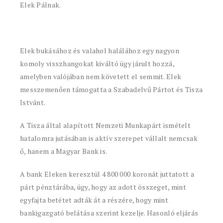
Elek Pálnak.
Elek bukásához és valahol halálához egy nagyon
komoly visszhangokat kiváltó ügy járult hozzá,
amelyben valójában nem követett el semmit. Elek
messzemenően támogatta a Szabadelvű Pártot és Tisza
Istvánt.
A Tisza által alapított Nemzeti Munkapárt ismételt
hatalomra jutásában is aktív szerepet vállalt nemcsak
ő, hanem a Magyar Bank is.
A bank Eleken keresztül 4 800 000 koronát juttatott a
párt pénztárába, úgy, hogy az adott összeget, mint
egyfajta betétet adták át a részére, hogy mint
bankigazgató belátása szerint kezelje. Hasonló eljárás