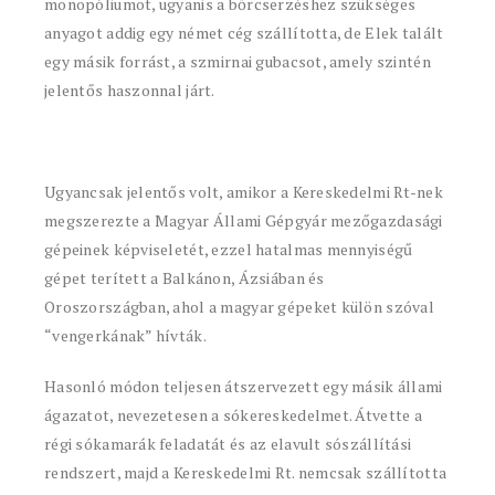
monopóliumot, ugyanis a bőrcserzéshez szükséges
anyagot addig egy német cég szállította, de Elek talált
egy másik forrást, a szmirnai gubacsot, amely szintén
jelentős haszonnal járt.
Ugyancsak jelentős volt, amikor a Kereskedelmi Rt-nek
megszerezte a Magyar Állami Gépgyár mezőgazdasági
gépeinek képviseletét, ezzel hatalmas mennyiségű
gépet terített a Balkánon, Ázsiában és
Oroszországban, ahol a magyar gépeket külön szóval
“vengerkának” hívták.
Hasonló módon teljesen átszervezett egy másik állami
ágazatot, nevezetesen a sókereskedelmet. Átvette a
régi sókamarák feladatát és az elavult sószállítási
rendszert, majd a Kereskedelmi Rt. nemcsak szállította