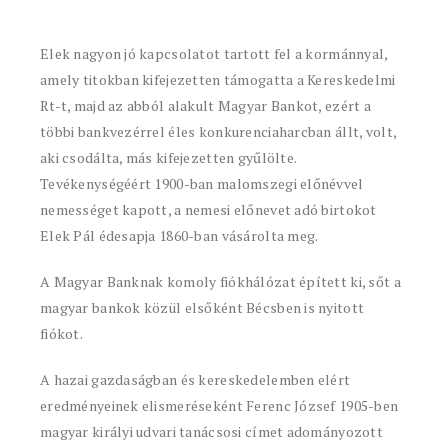
Elek nagyon jó kapcsolatot tartott fel a kormánnyal,
amely titokban kifejezetten támogatta a Kereskedelmi
Rt-t, majd az abból alakult Magyar Bankot, ezért a
többi bankvezérrel éles konkurenciaharcban állt, volt,
aki csodálta, más kifejezetten gyűlölte.
Tevékenységéért 1900-ban malomszegi előnévvel
nemességet kapott, a nemesi előnevet adó birtokot
Elek Pál édesapja 1860-ban vásárolta meg.
A Magyar Banknak komoly fiókhálózat épített ki, sőt a
magyar bankok közül elsőként Bécsben is nyitott
fiókot.
A hazai gazdaságban és kereskedelemben elért
eredményeinek elismeréseként Ferenc József 1905-ben
magyar királyi udvari tanácsosi címet adományozott