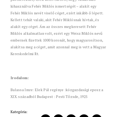
kihasználva Fehér Miklós ismertségét – alakít egy
Fehér Miklós nevét viselő céget, ezért inkább ő lépett.
Kellett tehát valaki, akit Fehér Miklósnak hívtak, és
alakít egy céget. Ám az összes megkeresett Fehér
Miklós alkalmatlan volt, ezért egy Weisz Miklós nevű
embernek fizettek 1000 koronát, hogy magyarosítson,
alakítsa meg a céget, amit azonnal meg is vett a Magyar
Kereskedelmi Rt.
Irodalom:
Balassa Imre: Elek Pál regénye :közgazdasági eposz a
XIX. századból Budapest : Pesti Tőzsde, 1925
Kategória: