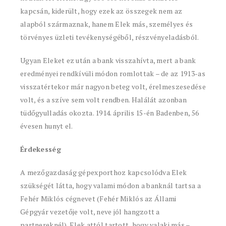
kapcsán, kiderült, hogy ezek az összegek nem az
alapból származnak, hanem Elek más, személyes és
törvényes üzleti tevékenységéből, részvényeladásból.
Ugyan Eleket ez után a bank visszahívta, mert a bank
eredményei rendkívüli módon romlottak – de az 1913-as
visszatértekor már nagyon beteg volt, érelmeszesedése
volt, és a szíve sem volt rendben. Halálát azonban
tüdőgyulladás okozta. 1914. április 15-én Badenben, 56
évesen hunyt el.
Érdekesség
A mezőgazdaság gépexporthoz kapcsolódva Elek
szükségét látta, hogy valami módon a banknál tartsa a
Fehér Miklós cégnevet (Fehér Miklós az Állami
Gépgyár vezetője volt, neve jól hangzott a
partnereknél). Elek attól tartott, hogy valaki más –