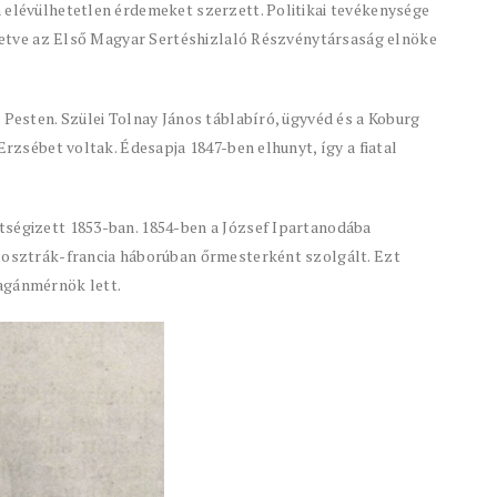
 elévülhetetlen érdemeket szerzett. Politikai tevékenysége
illetve az Első Magyar Sertéshizlaló Részvénytársaság elnöke
 Pesten. Szülei Tolnay János táblabíró, ügyvéd és a Koburg
Erzsébet voltak. Édesapja 1847-ben elhunyt, így a fiatal
tségizett 1853-ban. 1854-ben a József Ipartanodába
z osztrák-francia háborúban őrmesterként szolgált. Ezt
agánmérnök lett.