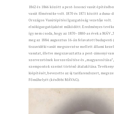
1862 és 1866 között a pest-losonci vasút építéséb
vasút főmérnöke volt. 1870 és 1871 között a duna-
Országos Vasútépítési Igazgatóság vezetője volt.
elnökigazgatójaként működött. Eredményes tevéken
így nem csoda, hogy az 1870–1880-as évek a MÁV „T
meg az 1884. augusztus 16-án felavatott budapesti (
tiszavidéki vasút megszerzése mellett állami kezelé
vasutat, illetve megszavaztatta a pest-zimonyi va
szervezetének korszerűsítése és „magyarosítása”, 
szempontok szerint történő átalakítása. Tevéken
kiépítését, bevezette az új tarifarendszert, megs
Főműhelyét (későbbi MÁVAG).