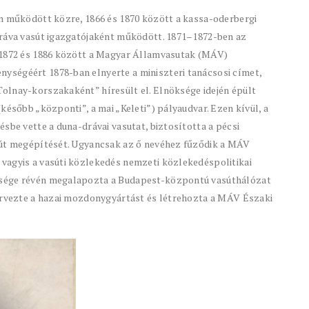
en működött közre, 1866 és 1870 között a kassa-oderbergi
dráva vasút igazgatójaként működött. 1871–1872-ben az
 1872 és 1886 között a Magyar Államvasutak (MÁV)
ységéért 1878-ban elnyerte a miniszteri tanácsosi címet,
olnay-korszakaként” híresült el. Elnöksége idején épült
később „központi”, a mai „Keleti”) pályaudvar. Ezen kívül, a
sbe vette a duna-drávai vasutat, biztosította a pécsi
sút megépítését. Ugyancsak az ő nevéhez fűződik a MÁV
vagyis a vasúti közlekedés nemzeti közlekedéspolitikai
ysége révén megalapozta a Budapest-központú vasúthálózat
zervezte a hazai mozdonygyártást és létrehozta a MÁV Északi