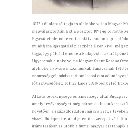
1872-től alapító tagja és alelnöke volt a Magyar 
megválasztották. Ezt a posztot 1891-ig töltötte b
Egyesület alelnöke volt, s aktív módon kapcsolód
munkájába igazgatósági tagként. Ezen kívül még sz
tagja, így például elnöke a Budapesti Takarékpén
Ugyancsak elnöke volt a Magyar Szent Korona Orszá
alelnöke a Fővárosi Közmunkák Tanácsának 1910 és 1
nemességgel, miniszteri tanácsosi cím adományozá
főtisztviselőket, Tolnay Lajos 1910-ben belső titko
Alkotó tevékenysége és ismertsége által Budapest I
amely tevékenységét még három cikluson keresztül,
követően, a századfordulón Inárcson élt, s tevéken
vissza Budapestre, ahol jelentős szerepet vállalt a
irányításában és utóbb a fiumei magyar csatahajók 