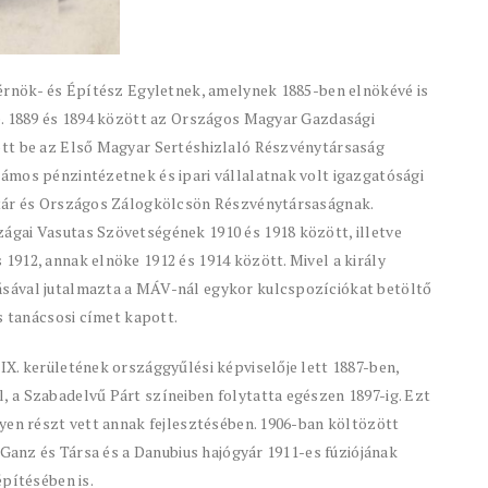
Mérnök- és Építész Egyletnek, amelynek 1885-ben elnökévé is
e. 1889 és 1894 között az Országos Magyar Gazdasági
ott be az Első Magyar Sertéshizlaló Részvénytársaság
ámos pénzintézetnek és ipari vállalatnak volt igazgatósági
ztár és Országos Zálogkölcsön Részvénytársaságnak.
gai Vasutas Szövetségének 1910 és 1918 között, illetve
912, annak elnöke 1912 és 1914 között. Mivel a király
sával jutalmazta a MÁV-nál egykor kulcspozíciókat betöltő
s tanácsosi címet kapott.
X. kerületének országgyűlési képviselője lett 1887-ben,
 a Szabadelvű Párt színeiben folytatta egészen 1897-ig. Ezt
yen részt vett annak fejlesztésében. 1906-ban költözött
 Ganz és Társa és a Danubius hajógyár 1911-es fúziójának
építésében is.