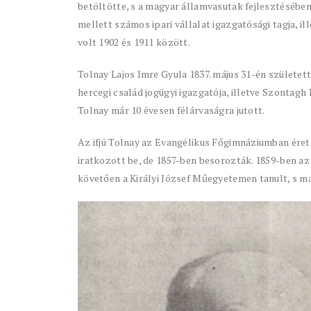
betöltötte, s a magyar államvasutak fejlesztésében
mellett számos ipari vállalat igazgatósági tagja, 
volt 1902 és 1911 között.
Tolnay Lajos Imre Gyula 1837. május 31-én született
hercegi család jogügyi igazgatója, illetve Szontagh 
Tolnay már 10 évesen félárvaságra jutott.
Az ifjú Tolnay az Evangélikus Főgimnáziumban éret
iratkozott be, de 1857-ben besorozták. 1859-ben a
követően a Királyi József Műegyetemen tanult, s m