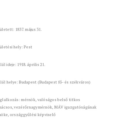
ületett: 1837. május 31.
ületési hely: Pest
lál ideje: 1918. április 21.
lál helye: Budapest (Budapest fő- és székváros)
glalkozás: mérnök, valóságos belső titkos
nácsos, vezérőrnagymérnök, MÁV igazgatóságának
nöke, országgyűlési képviselő