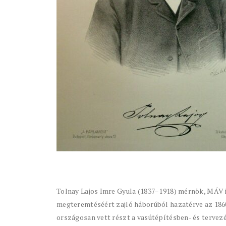
Tolnay Lajos Imre Gyula (1837–1918) mérnök, MÁV i
megteremtéséért zajló háborúból hazatérve az 1860
országosan vett részt a vasútépítésben- és tervez