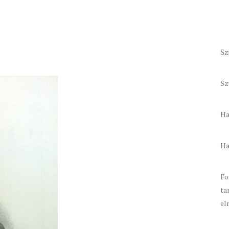
Sz
Sz
Ha
Ha
Fo
ta
el