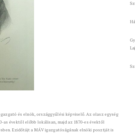
Sz
Há
Gy
La
Sz
gazgató és elnök, országgyűlési képviselő. Az olasz egység
-as évektől előbb lokálisan, majd az 1870-es évektől
ésben. Ezidőtájt a MÁV igazgatóságának elnöki posztját is