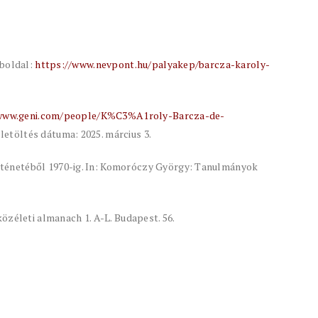
eboldal:
https://www.nevpont.hu/palyakep/barcza-karoly-
/www.geni.com/people/K%C3%A1roly-Barcza-de-
 letöltés dátuma: 2025. március 3.
énetéből 1970-ig. In: Komoróczy György: Tanulmányok
özéleti almanach 1. A-L. Budapest. 56.