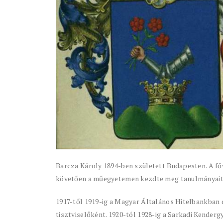
Barcza Károly 1894-ben született Budapesten. A fővá
követően a műegyetemen kezdte meg tanulmányait, 
1917-től 1919-ig a Magyar Általános Hitelbankban
tisztviselőként. 1920-tól 1928-ig a Sarkadi Kenderg