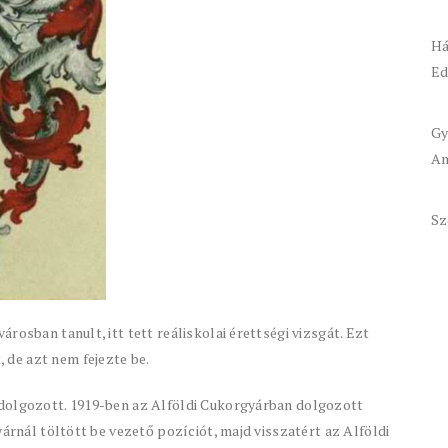
Há
Ed
Gy
An
Sz
rosban tanult, itt tett reáliskolai érettségi vizsgát. Ezt
de azt nem fejezte be.
 dolgozott. 1919-ben az Alföldi Cukorgyárban dolgozott
yárnál töltött be vezető pozíciót, majd visszatért az Alföldi