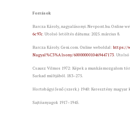
Források
Barcza Károly, nagyalásonyi. Nevpont.hu. Online w
6c97c
. Utolsó letöltés dátuma: 2025. március 8.
Barcza Károly. Geni.com. Online weboldal:
https:/
Nagyal%C3%A1sony/6000000010469447173
. Utolsó
Csausz Vilmos 1972: Képek a munkásmozgalom tört
Sarkad múltjából. 183–275.
Hortobágyi Jenő (szerk.) 1940: Keresztény magyar k
Sajtóanyagok 1917–1945.