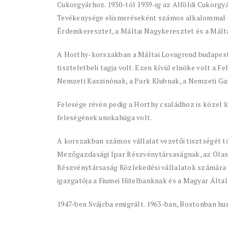
Cukorgyárhoz. 1930-tól 1939-ig az Alföldi Cukorgyá
Tevékenysége elismeréseként számos alkalommal ré
Érdemkeresztet, a Máltai Nagykeresztet és a Máltai
A Horthy-korszakban a Máltai Lovagrend budapesti
tiszteletbeli tagja volt. Ezen kívül elnöke volt a 
Nemzeti Kaszinónak, a Park Klubnak, a Nemzeti Ga
Felesége révén pedig a Horthy családhoz is közel k
feleségének unokahúga volt.
A korszakban számos vállalat vezetői tisztségét t
Mezőgazdasági Ipar Részvénytársaságnak, az Ola
Részvénytársaság Közlekedési vállalatok számára v
igazgatója a Fiumei Hitelbanknak és a Magyar Által
1947-ben Svájcba emigrált. 1963-ban, Bostonban hun