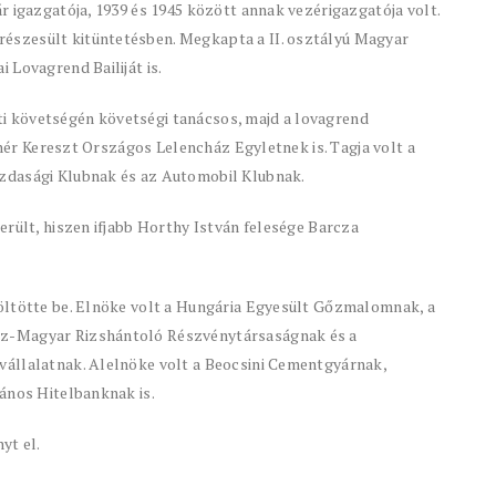
r igazgatója, 1939 és 1945 között annak vezérigazgatója volt.
szesült kitüntetésben. Megkapta a II. osztályú Magyar
 Lovagrend Bailiját is.
 követségén követségi tanácsos, majd a lovagrend
Fehér Kereszt Országos Lelencház Egyletnek is. Tagja volt a
zdasági Klubnak és az Automobil Klubnak.
erült, hiszen ifjabb Horthy István felesége Barcza
öltötte be. Elnöke volt a Hungária Egyesült Gőzmalomnak, a
sz-Magyar Rizshántoló Részvénytársaságnak és a
állalatnak. Alelnöke volt a Beocsini Cementgyárnak,
ános Hitelbanknak is.
yt el.