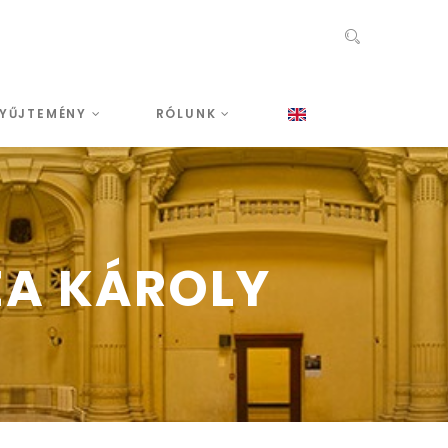
YŰJTEMÉNY
RÓLUNK
ZA KÁROLY