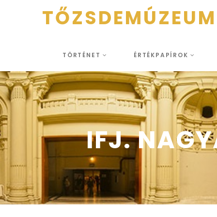
TŐZSDEMÚZEUM
TÖRTÉNET
ÉRTÉKPAPÍROK
IFJ. NAG