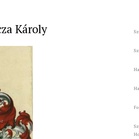
cza Károly
Sz
Sz
Ha
Ha
Fo
Sz
Ho