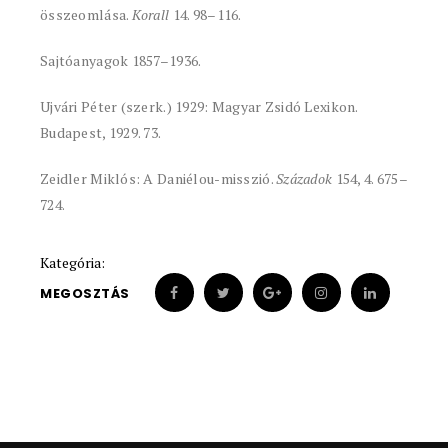
összeomlása.
Korall
14. 98–116.
Sajtóanyagok 1857–1936.
Ujvári Péter (szerk.) 1929: Magyar Zsidó Lexikon.
Budapest, 1929. 73.
Zeidler Miklós: A Daniélou-misszió.
Századok
154, 4. 675–
724.
Kategória:
MEGOSZTÁS