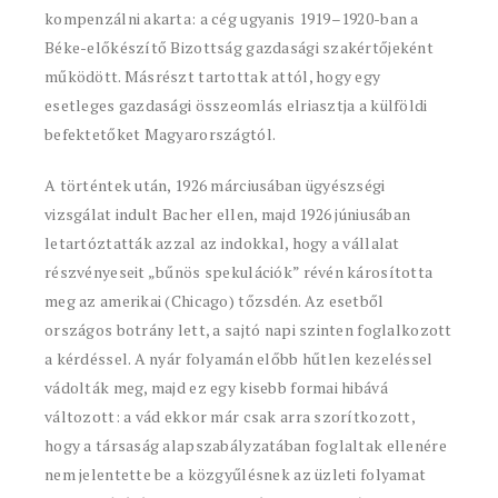
kompenzálni akarta: a cég ugyanis 1919–1920-ban a
Béke-előkészítő Bizottság gazdasági szakértőjeként
működött. Másrészt tartottak attól, hogy egy
esetleges gazdasági összeomlás elriasztja a külföldi
befektetőket Magyarországtól.
A történtek után, 1926 márciusában ügyészségi
vizsgálat indult Bacher ellen, majd 1926 júniusában
letartóztatták azzal az indokkal, hogy a vállalat
részvényeseit „bűnös spekulációk” révén károsította
meg az amerikai (Chicago) tőzsdén. Az esetből
országos botrány lett, a sajtó napi szinten foglalkozott
a kérdéssel. A nyár folyamán előbb hűtlen kezeléssel
vádolták meg, majd ez egy kisebb formai hibává
változott: a vád ekkor már csak arra szorítkozott,
hogy a társaság alapszabályzatában foglaltak ellenére
nem jelentette be a közgyűlésnek az üzleti folyamat