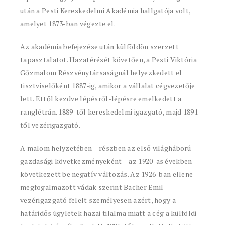
után a Pesti Kereskedelmi Akadémia hallgatója volt,
amelyet 1873-ban végezte el.
Az akadémia befejezése után külföldön szerzett
tapasztalatot. Hazatérését követően, a Pesti Viktória
Gőzmalom Részvénytársaságnál helyezkedett el
tisztviselőként 1887-ig, amikor a vállalat cégvezetője
lett. Ettől kezdve lépésről-lépésre emelkedett a
ranglétrán. 1889-től kereskedelmi igazgató, majd 1891-
től vezérigazgató.
A malom helyzetében – részben az első világháború
gazdasági következményeként – az 1920-as években
következett be negatív változás. Az 1926-ban ellene
megfogalmazott vádak szerint Bacher Emil
vezérigazgató felelt személyesen azért, hogy a
határidős ügyletek hazai tilalma miatt a cég a külföldi