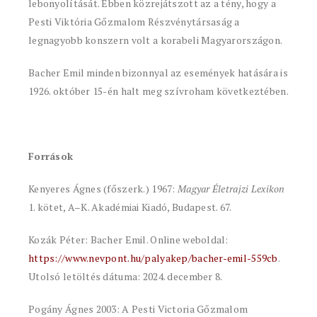
lebonyolítását. Ebben közrejátszott az a tény, hogy a
Pesti Viktória Gőzmalom Részvénytársaság a
legnagyobb konszern volt a korabeli Magyarországon.
Bacher Emil minden bizonnyal az események hatására is
1926. október 15-én halt meg szívroham következtében.
Források
Kenyeres Ágnes (főszerk.) 1967:
Magyar Életrajzi Lexikon
1. kötet, A–K. Akadémiai Kiadó, Budapest. 67.
Kozák Péter: Bacher Emil. Online weboldal:
https://www.nevpont.hu/palyakep/bacher-emil-559cb
.
Utolsó letöltés dátuma: 2024. december 8.
Pogány Ágnes 2003: A Pesti Victoria Gőzmalom