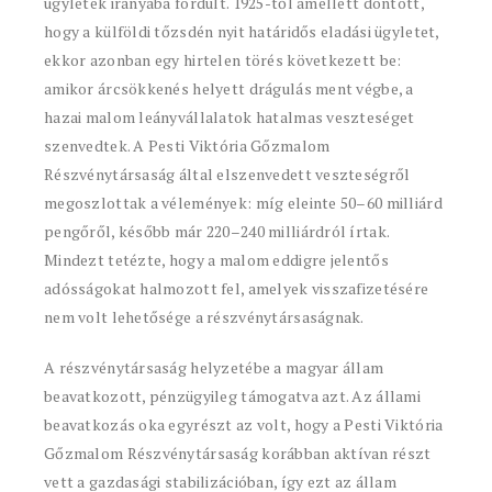
ügyletek irányába fordult. 1925-től amellett döntött,
hogy a külföldi tőzsdén nyit határidős eladási ügyletet,
ekkor azonban egy hirtelen törés következett be:
amikor árcsökkenés helyett drágulás ment végbe, a
hazai malom leányvállalatok hatalmas veszteséget
szenvedtek. A Pesti Viktória Gőzmalom
Részvénytársaság által elszenvedett veszteségről
megoszlottak a vélemények: míg eleinte 50–60 milliárd
pengőről, később már 220–240 milliárdról írtak.
Mindezt tetézte, hogy a malom eddigre jelentős
adósságokat halmozott fel, amelyek visszafizetésére
nem volt lehetősége a részvénytársaságnak.
A részvénytársaság helyzetébe a magyar állam
beavatkozott, pénzügyileg támogatva azt. Az állami
beavatkozás oka egyrészt az volt, hogy a Pesti Viktória
Gőzmalom Részvénytársaság korábban aktívan részt
vett a gazdasági stabilizációban, így ezt az állam