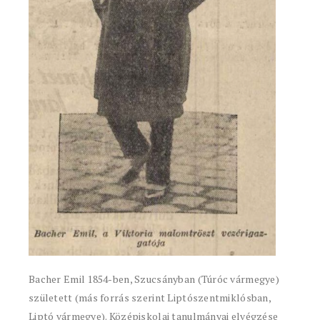
Bacher Emil 1854-ben, Szucsányban (Túróc vármegye)
született (más forrás szerint Liptószentmiklósban,
Liptó vármegye). Középiskolai tanulmányai elvégzése