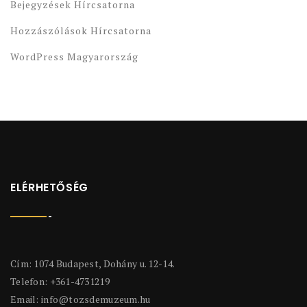
Bejegyzések Hírcsatorna
Hozzászólások Hírcsatorna
WordPress Magyarország
ELÉRHETŐSÉG
Cím: 1074 Budapest, Dohány u. 12-14.
Telefon: +361-4731219
Email:
info@tozsdemuzeum.hu