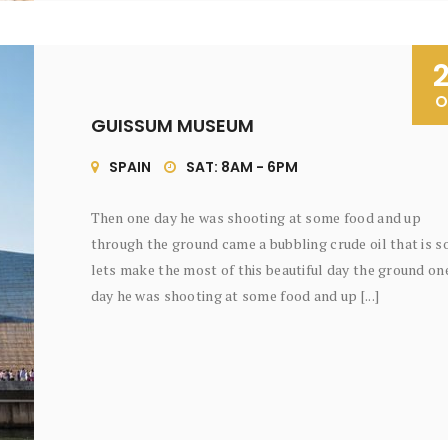
O
GUISSUM MUSEUM
SPAIN
SAT: 8AM - 6PM
Then one day he was shooting at some food and up
through the ground came a bubbling crude oil that is s
lets make the most of this beautiful day the ground on
day he was shooting at some food and up [...]