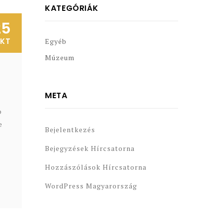
KATEGÓRIÁK
25
KT
Egyéb
Múzeum
META
o
e
Bejelentkezés
Bejegyzések Hírcsatorna
Hozzászólások Hírcsatorna
WordPress Magyarország