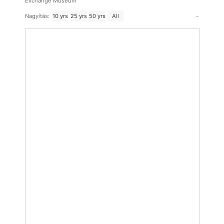
Exchange Museum
-
Nagyítás:
10 yrs
25 yrs
50 yrs
All