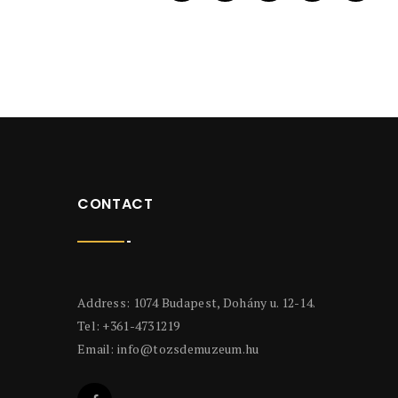
CONTACT
Address: 1074 Budapest, Dohány u. 12-14.
Tel: +361-4731219
Email:
info@tozsdemuzeum.hu