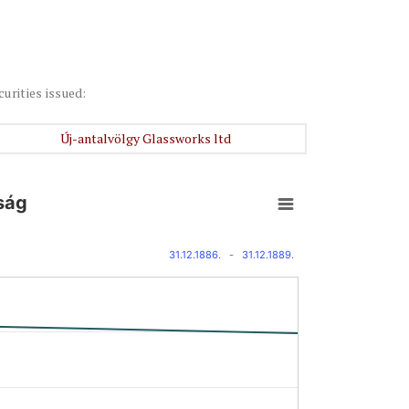
curities issued:
Új-antalvölgy Glassworks ltd
ság
31.12.1886.
-
31.12.1889.