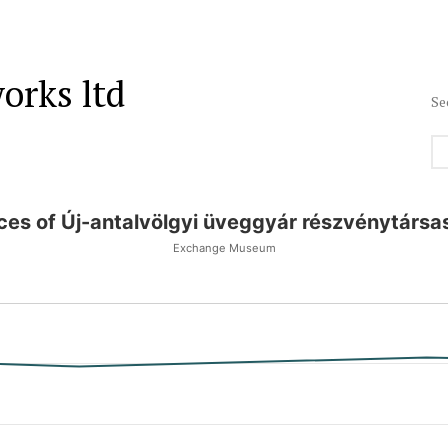
orks ltd
Se
ices of Új-antalvölgyi üveggyár részvénytársa
Exchange Museum