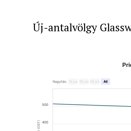
Új-antalvölgy Glassw
Pr
Nagyítás:
10 yrs
25 yrs
50 yrs
All
500
400