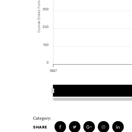
Osztrák Értékű Forint (OEF)
300
200
100
0
1887
1887
1887
Category:
SHARE