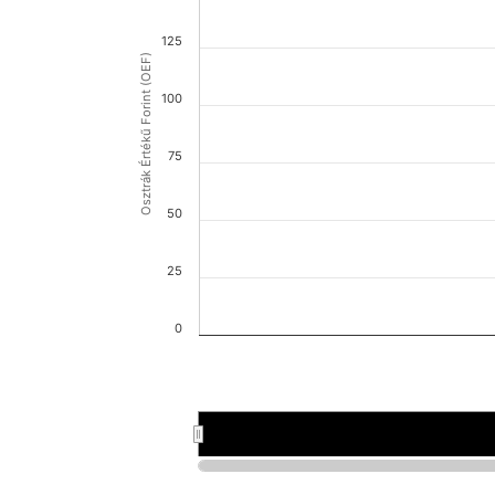
125
Osztrák Értékű Forint (OEF)
100
75
50
25
0