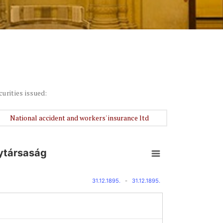
curities issued:
National accident and workers' insurance ltd
nytársaság
31.12.1895.
-
31.12.1895.