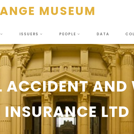
HANGE MUSEUM
S
ISSUERS
PEOPLE
DATA
CO
 ACCIDENT AND
INSURANCE LTD