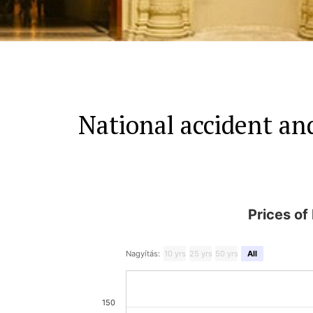
National accident an
Prices of
Nagyítás:
10 yrs
25 yrs
50 yrs
All
150