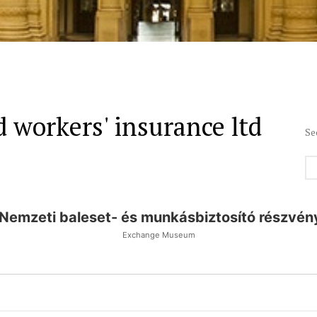
d workers' insurance ltd
Se
 Nemzeti baleset- és munkásbiztosító részvé
Exchange Museum