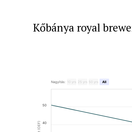
Kőbánya royal brewer
Nagyítás:
10 yrs
25 yrs
50 yrs
All
50
40