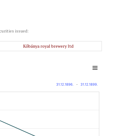
curities issued:
Kőbánya royal brewery ltd
31.12.1896.
-
31.12.1899.