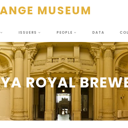
HANGE MUSEUM
S
ISSUERS
PEOPLE
DATA
CO
YA ROYAL BREWE