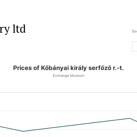
y ltd
Se
Prices of Kőbányai király serfőző r.-t.
Exchange Museum