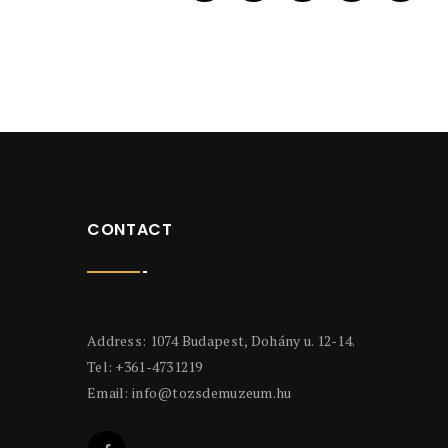
CONTACT
Address: 1074 Budapest, Dohány u. 12-14.
Tel: +361-4731219
Email:
info@tozsdemuzeum.hu