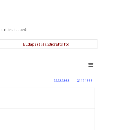
curities issued:
Budapest Handicrafts ltd
31.12.1868.
-
31.12.1868.