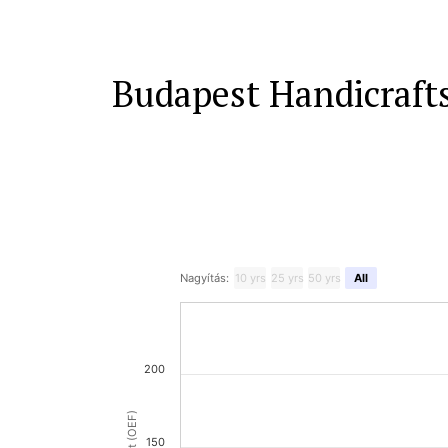
Budapest Handicrafts
Nagyítás:
10 yrs
25 yrs
50 yrs
All
200
150