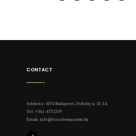
CONTACT
Address: 1074 Budapest, Dohány u. 12-14.
Tel: +361-4731219
Email:
info@tozsdemuzeum.hu