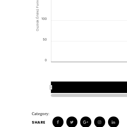
Osztrák Értékű Forint (OEF)
100
50
0
Category:
SHARE