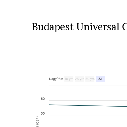
Budapest Universal 
Nagyítás:
10 yrs
25 yrs
50 yrs
All
60
50