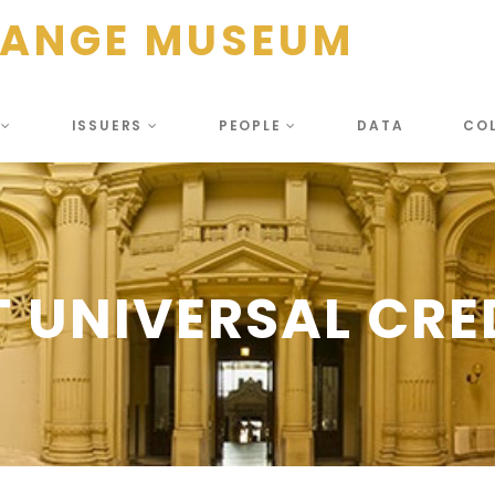
HANGE MUSEUM
S
ISSUERS
PEOPLE
DATA
CO
 UNIVERSAL CRE