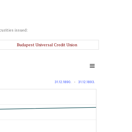
curities issued:
Budapest Universal Credit Union
31.12.1890.
-
31.12.1893.