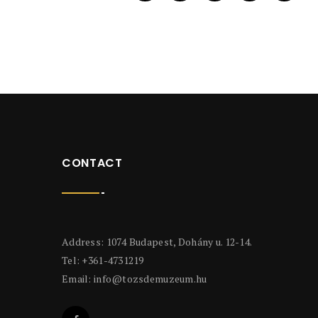
CONTACT
Address: 1074 Budapest, Dohány u. 12-14.
Tel: +361-4731219
Email:
info@tozsdemuzeum.hu