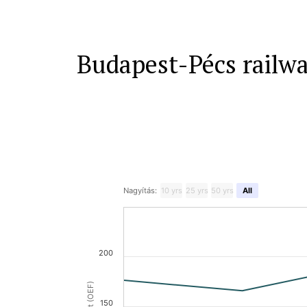
Budapest-Pécs railw
Nagyítás:
10 yrs
25 yrs
50 yrs
All
200
150