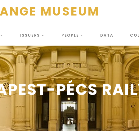
HANGE MUSEUM
S
ISSUERS
PEOPLE
DATA
CO
APEST-PÉCS RAI