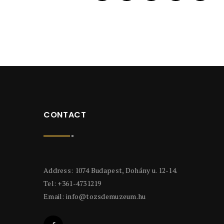
CONTACT
Address: 1074 Budapest, Dohány u. 12-14.
Tel: +361-4731219
Email:
info@tozsdemuzeum.hu