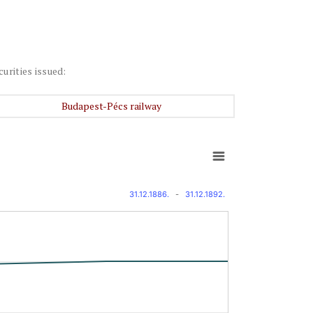
curities issued:
Budapest-Pécs railway
31.12.1886.
-
31.12.1892.