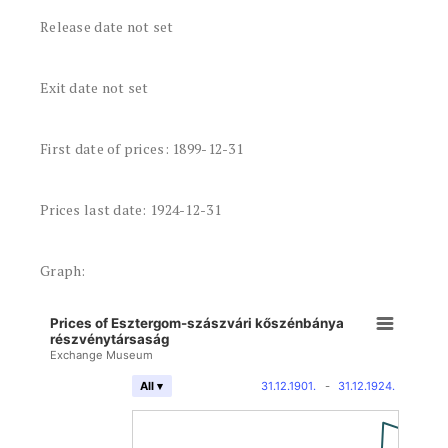
Release date not set
Exit date not set
First date of prices: 1899-12-31
Prices last date: 1924-12-31
Graph:
Prices of Esztergom-szászvári kőszénbánya
részvénytársaság
Exchange Museum
31.12.1901.
-
31.12.1924.
All ▾