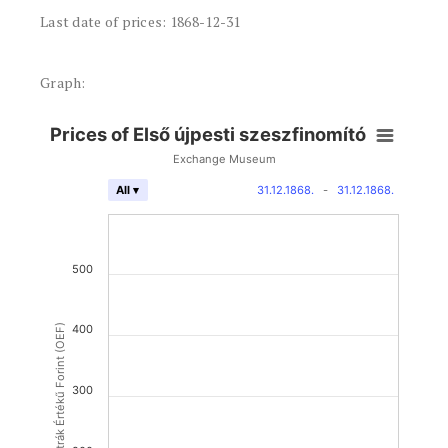
Last date of prices: 1868-12-31
Graph:
Prices of Első újpesti szeszfinomító
Exchange Museum
31.12.1868.
-
31.12.1868.
All ▾
500
Osztrák Értékű Forint (OEF)
400
300